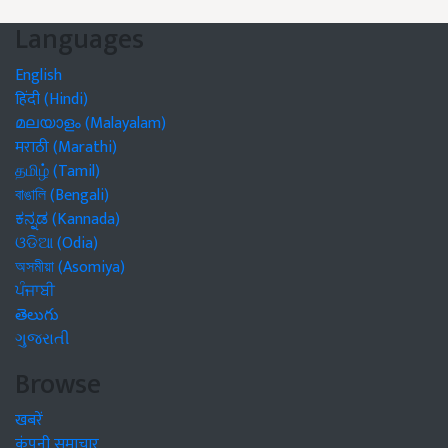
Languages
English
हिंदी (Hindi)
മലയാളം (Malayalam)
मराठी (Marathi)
தமிழ் (Tamil)
বাঙালি (Bengali)
ಕನ್ನಡ (Kannada)
ଓଡିଆ (Odia)
অসমীয়া (Asomiya)
ਪੰਜਾਬੀ
తెలుగు
ગુજરાતી
Browse
खबरें
कंपनी समाचार