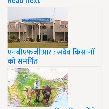
Read next
एनबीएफजीआर : सदैव किसानों
को समर्पित