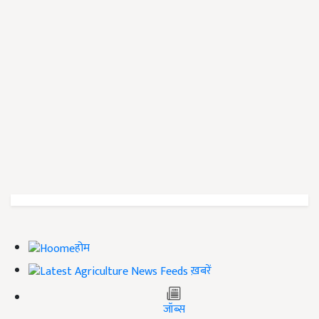
होम
ख़बरें
जॉब्स