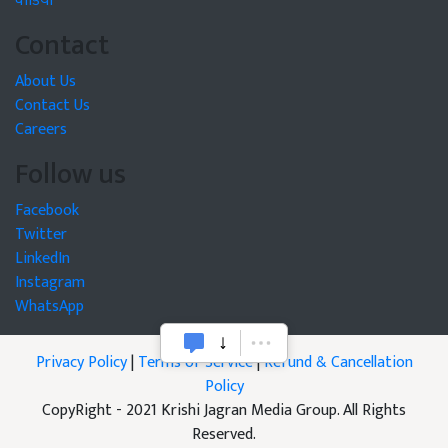
वीडियो
Contact
About Us
Contact Us
Careers
Follow us
Facebook
Twitter
LinkedIn
Instagram
WhatsApp
Privacy Policy
|
Terms of Service
|
Refund & Cancellation
Policy
CopyRight - 2021 Krishi Jagran Media Group. All Rights
Reserved.