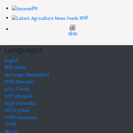
होम
ख़बरें
जॉब्स
Languages
English
हिंदी (Hindi)
മലയാളം (Malayalam)
मराठी (Marathi)
தமிழ் (Tamil)
বাঙালি (Bengali)
ಕನ್ನಡ (Kannada)
ଓଡିଆ (Odia)
অসমীয়া (Asomiya)
ਪੰਜਾਬੀ
తెలుగు