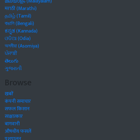
മലയാളം (Malayalam)
मराठी (Marathi)
தமிழ் (Tamil)
বাঙালি (Bengali)
ಕನ್ನಡ (Kannada)
ଓଡିଆ (Odia)
অসমীয়া (Asomiya)
ਪੰਜਾਬੀ
తెలుగు
ગુજરાતી
Browse
खबरें
कंपनी समाचार
सफल किसान
साक्षात्कार
बागवानी
औषधीय फसलें
पशुपालन