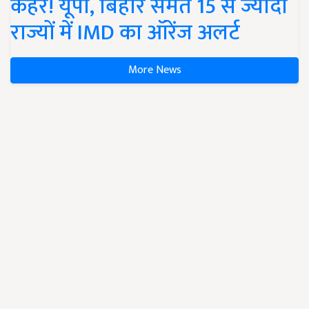
कहर! यूपी, बिहार समेत 15 से ज्यादा
राज्यों में IMD का ऑरेंज अलर्ट
More News