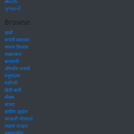
తెలుగు
ગુજરાતી
Browse
खबरें
कंपनी समाचार
सफल किसान
साक्षात्कार
बागवानी
औषधीय फसलें
पशुपालन
मशीनरी
खेती-बाड़ी
मौसम
बाजार
ग्रामीण उद्द्योग
सरकारी योजनाएं
लाइफ स्टाइल
सम्पादकीय