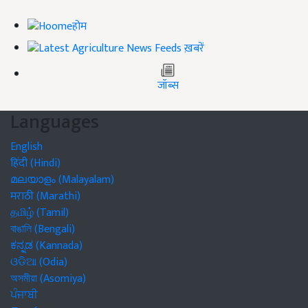
होम
ख़बरें
जॉब्स
Languages
English
हिंदी (Hindi)
മലയാളം (Malayalam)
मराठी (Marathi)
தமிழ் (Tamil)
বাঙালি (Bengali)
ಕನ್ನಡ (Kannada)
ଓଡିଆ (Odia)
অসমীয়া (Asomiya)
ਪੰਜਾਬੀ