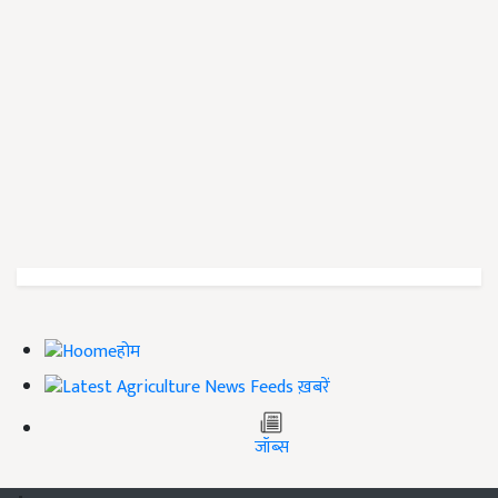
होम
ख़बरें
जॉब्स