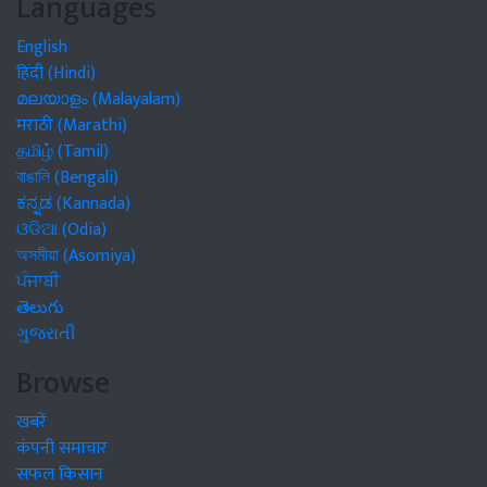
Languages
English
हिंदी (Hindi)
മലയാളം (Malayalam)
मराठी (Marathi)
தமிழ் (Tamil)
বাঙালি (Bengali)
ಕನ್ನಡ (Kannada)
ଓଡିଆ (Odia)
অসমীয়া (Asomiya)
ਪੰਜਾਬੀ
తెలుగు
ગુજરાતી
Browse
खबरें
कंपनी समाचार
सफल किसान