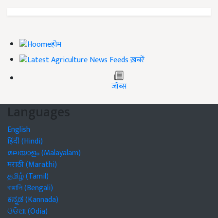
होम
ख़बरें
जॉब्स
Languages
English
हिंदी (Hindi)
മലയാളം (Malayalam)
मराठी (Marathi)
தமிழ் (Tamil)
বাঙালি (Bengali)
ಕನ್ನಡ (Kannada)
ଓଡିଆ (Odia)