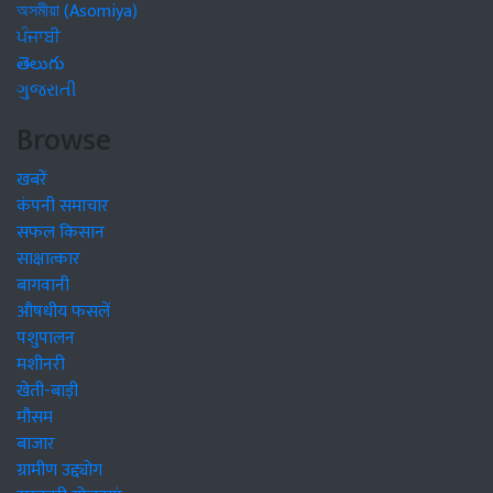
অসমীয়া (Asomiya)
ਪੰਜਾਬੀ
తెలుగు
ગુજરાતી
Browse
खबरें
कंपनी समाचार
सफल किसान
साक्षात्कार
बागवानी
औषधीय फसलें
पशुपालन
मशीनरी
खेती-बाड़ी
मौसम
बाजार
ग्रामीण उद्द्योग