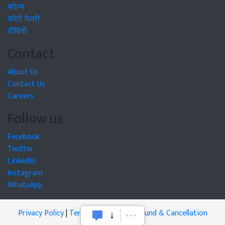
फोरम
फोटो गैलरी
वीडियो
Contact
About Us
Contact Us
Careers
Follow us
Facebook
Twitter
LinkedIn
Instagram
WhatsApp
Privacy Policy
|
Terms of Service
|
Refund & Cancellation