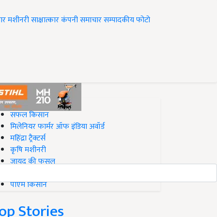
ार
मशीनरी
साक्षात्कार
कंपनी समाचार
सम्पादकीय
फोटो
op on Krishi Jagran
सफल किसान
मिलेनियर फार्मर ऑफ इंडिया अवॉर्ड
महिंद्रा ट्रैक्टर्स
कृषि मशीनरी
जायद की फसल
बिज़नेस आइडियाज
पीएम किसान
op Stories