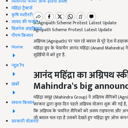
मिलेनियर फार्मर ऑफ इंडिया अवॉर्ड
महिंद्रा ट्रैक्टर्स
कृषि मशीनरी
जायद की फसल
बिज़नेस आइडियाज
Agnipath Scheme Protest Latest Update
पीएम किसान
अग्निपथ (Agnipath) पर चल रहे बवाल से पूरे देश में हाहाक
Home
महिंद्रा ग्रुप के चेयरमैन आनंद महिंद्रा (Anand Mahindra
सुर्ख़ियों में बने हुए है.
न्यूज़ रैप
आनंद महिंद्रा का अग्निपथ 
Mahindra's big announ
खबरें
महिंद्रा समूह (Mahindra Group) ने अग्निपथ सैनिकों (A
सफल किसान
सरकार द्वारा कुछ दिन पहले अग्निपथ योजना शुरू की गई है, ज
कि अग्निपथ के चयनित सैनिकों को असम राइफल्स और अन्य म
जो बवाल चल रहा है उसको देखते हुए महिंद्रा ग्रुप ऑफ 
सरकारी योजनाएं