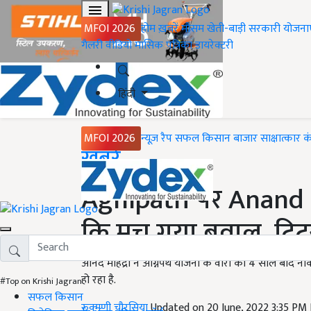
MFOI 2026
होम
ख़बरें
मौसम
खेती-बाड़ी
सरकारी योजना
गैलरी
वीडियो
मासिक पत्रिका
डायरेक्टरी
हिंदी
MFOI 2026
न्यूज़ रैप
सफल किसान
बाजार
साक्षात्कार
क
Home
ख़बरें
Agnipath पर Anand M
कि मच गया बवाल, ट्वि
आनंद महिंद्रा ने अग्निपथ योजना के वीरों को 4 साल बाद नौ
हो रहा है.
#Top on Krishi Jagran
सफल किसान
रुक्मणी चौरसिया
Updated on 20 June, 2022 3:35 PM