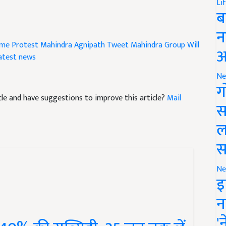
Li
ब
न
eme Protest
Mahindra Agnipath Tweet
Mahindra Group Will
atest news
आ
Ne
ग
ticle and have suggestions to improve this article?
Mail
स
ल
स
Ne
इ
न
40% की सब्सिडी, 25 जून तक लें
'