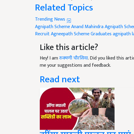
Related Topics
Trending News
Agnipath Scheme
Anand Mahindra
Agnipath Sch
Recruit Agneepath Scheme Graduates
agnipath l
Like this article?
Hey! I am
रुक्मणी चौरसिया
. Did you liked this ar
me your suggestions and feedback.
Read next
झींगा मछली पालन पर पाएं 