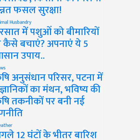
न्नत फसल सुरक्षा!
imal Husbandry
रसात में पशुओं को बीमारियों
े कैसे बचाएं? अपनाएं ये 5
सान उपाय..
ws
ृषि अनुसंधान परिसर, पटना में
ैज्ञानिकों का मंथन, भविष्य की
ृषि तकनीकों पर बनी नई
णनीति
ather
गले 12 घंटों के भीतर बारिश