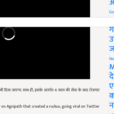
औ
Go
स
ग
उ
ज
Ne
M
द
ए
 भी दिया जाएगा. साथ ही, इसके अंतर्गत 4 साल की सेवा के बाद रोजगार
क
on Agnipath that created a ruckus, going viral on Twitter
न