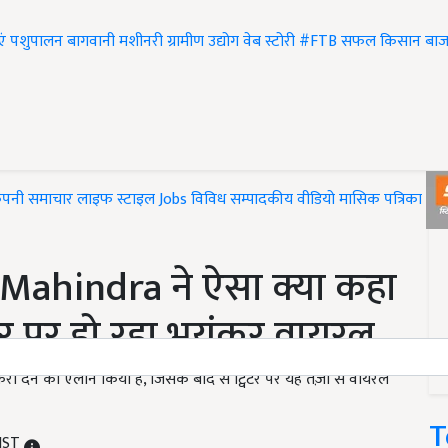
एं
पशुपालन
बागवानी
मशीनरी
ग्रामीण उद्योग
वेब स्टोरी
#FTB
सफल किसान
बाज
ंपनी समाचार
लाइफ स्टाइल
Jobs
विविध
सम्पादकीय
वीडियो
मासिक पत्रिका
#T
ahindra ने ऐसा क्या कहा
टर पर हो रहा भयंकर वायरल
करी देने का ऐलान किया है, जिसके बाद से ट्विटर पर यह तेज़ी से वायरल
T
 IST