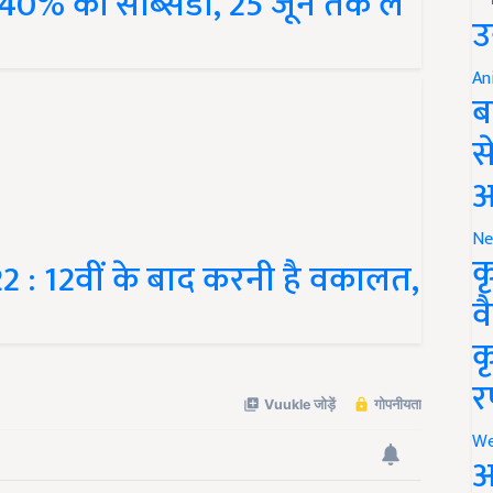
उ
An
ब
स
आ
Ne
: 12वीं के बाद करनी है वकालत,
क
व
क
र
We
अ