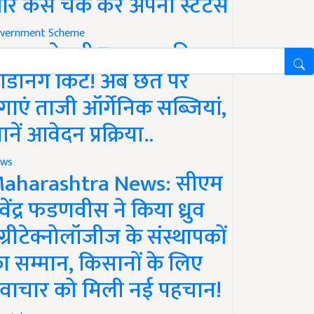
र कैसे चेक करें अपना स्टेटस
vernment Scheme
रकार दे रही ₹10,000 की
ार्डनिंग किट! अब छत पर
गाएं ताजी ऑर्गेनिक सब्जियां,
ानें आवेदन प्रक्रिया..
ws
aharashtra News: सीएम
ेवेंद्र फडणवीस ने किया ध्रुव
ग्रीटेक्नोलॉजीज के संस्थापकों
ा सम्मान, किसानों के लिए
वाचार को मिली नई पहचान!