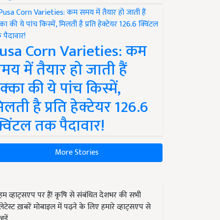
usa Corn Varieties: कम
मय में तैयार हो जाती हैं
क्का की ये पांच किस्में,
िलती है प्रति हेक्टेयर 126.6
्विंटल तक पैदावार!
More Stories
हम व्हाट्सएप पर हैं! कृषि से संबंधित देशभर की सभी
लेटेस्ट ख़बरें मोबाइल में पढ़ने के लिए हमारे व्हाट्सएप से
जुड़ें.