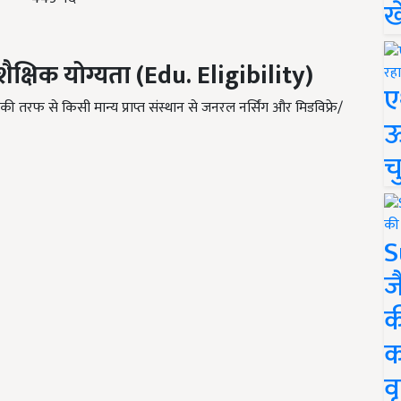
ख
शैक्षिक योग्यता
(Edu. Eligibility)
ए
 तरफ से किसी मान्य प्राप्त संस्थान से जनरल नर्सिंग और मिडविफ्रे/
ऊ
च
S
ज
क
क
वृ