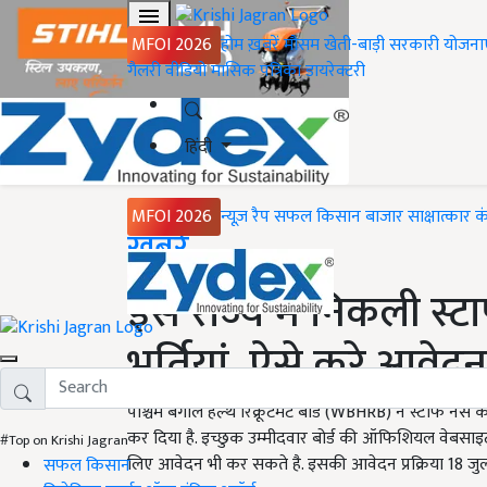
MFOI 2026
होम
ख़बरें
मौसम
खेती-बाड़ी
सरकारी योजना
गैलरी
वीडियो
मासिक पत्रिका
डायरेक्टरी
हिंदी
MFOI 2026
न्यूज़ रैप
सफल किसान
बाजार
साक्षात्कार
क
Home
ख़बरें
इस राज्य में निकली स्टा
भर्तियां, ऐसे करे आवेदन
पश्चिम बंगाल हेल्थ रिक्रूटमेंट बोर्ड (WBHRB) ने स्टाफ नर्स
कर दिया है. इच्छुक उम्मीदवार बोर्ड की ऑफिशियल वेबसाइ
#Top on Krishi Jagran
लिए आवेदन भी कर सकते है. इसकी आवेदन प्रक्रिया 18 जुला
सफल किसान