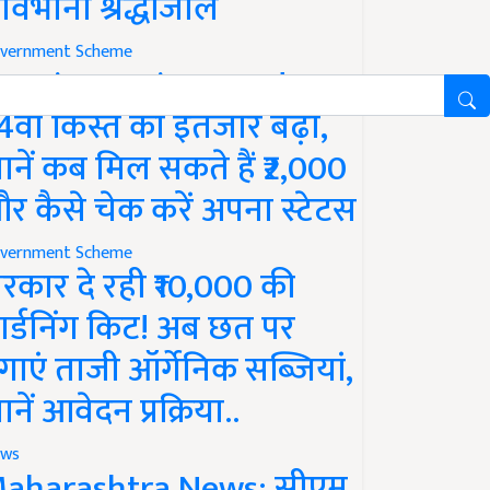
ावभीनी श्रद्धांजलि
vernment Scheme
M Kisan Yojana Update:
4वीं किस्त का इंतजार बढ़ा,
ानें कब मिल सकते हैं ₹2,000
र कैसे चेक करें अपना स्टेटस
vernment Scheme
रकार दे रही ₹10,000 की
ार्डनिंग किट! अब छत पर
गाएं ताजी ऑर्गेनिक सब्जियां,
ानें आवेदन प्रक्रिया..
ws
aharashtra News: सीएम