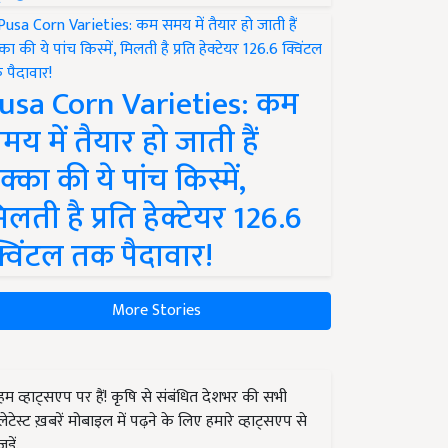
usa Corn Varieties: कम
मय में तैयार हो जाती हैं
क्का की ये पांच किस्में,
िलती है प्रति हेक्टेयर 126.6
्विंटल तक पैदावार!
More Stories
हम व्हाट्सएप पर हैं! कृषि से संबंधित देशभर की सभी
लेटेस्ट ख़बरें मोबाइल में पढ़ने के लिए हमारे व्हाट्सएप से
जुड़ें.