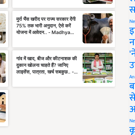
स
Ne
इ
न
'
उ
An
ब
स
आ
Ne
क