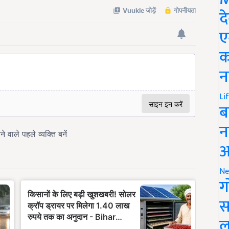
द
ए
क
न
Li
ब
न
आ
Ne
ग
स
ल