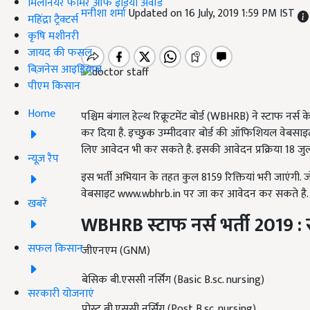
मिलेनियर फार्मर ऑफ इंडिया अवॉर्ड
मनीशा शर्मा
Updated on 16 July, 2019 1:59 PM IST
महिंद्रा ट्रैक्टर्स
कृषि मशीनरी
जायद की फसल
बिज़नेस आइडियाज
पीएम किसान
Home
पश्चिम बंगाल हेल्थ रिक्रूटमेंट बोर्ड (WBHRB) ने स्टाफ नर्स
कर दिया है. इच्छुक उम्मीदवार बोर्ड की ऑफिशियल वेबसाइ
लिए आवेदन भी कर सकते है. इसकी आवेदन प्रक्रिया 18 जुला
न्यूज़ रैप
इस भर्ती अभियान के तहत कुल 8159 रिक्तियां भरी जाएंगी. ज
वेबसाइट www.wbhrb.in पर जा कर आवेदन कर सकते है.
खबरें
WBHRB
स्टाफ नर्स भर्ती 2019
:
सफल किसान
जीएनएम (GNM)
बेसिक बी.एससी नर्सिंग (Basic B.sc. nursing)
सरकारी योजनाएं
पोस्ट बी.एससी नर्सिंग (Post B.sc. nursing)