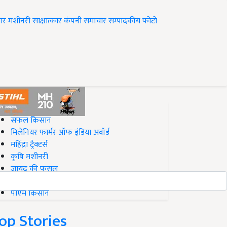
ार
मशीनरी
साक्षात्कार
कंपनी समाचार
सम्पादकीय
फोटो
op on Krishi Jagran
सफल किसान
मिलेनियर फार्मर ऑफ इंडिया अवॉर्ड
महिंद्रा ट्रैक्टर्स
कृषि मशीनरी
जायद की फसल
बिज़नेस आइडियाज
पीएम किसान
op Stories