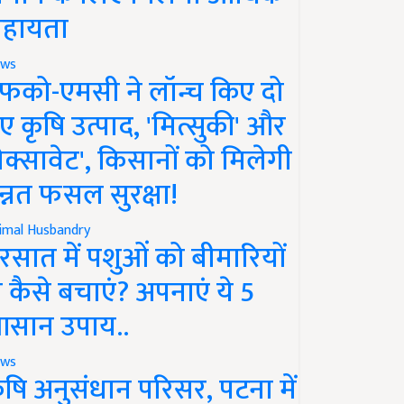
हायता
ws
फको-एमसी ने लॉन्च किए दो
ए कृषि उत्पाद, 'मित्सुकी' और
नेक्सावेट', किसानों को मिलेगी
न्नत फसल सुरक्षा!
imal Husbandry
रसात में पशुओं को बीमारियों
े कैसे बचाएं? अपनाएं ये 5
सान उपाय..
ws
ृषि अनुसंधान परिसर, पटना में