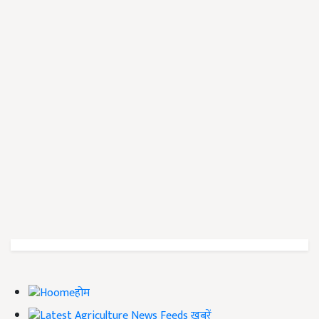
होम
ख़बरें