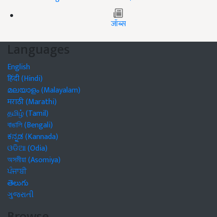
जॉब्स
Languages
English
हिंदी (Hindi)
മലയാളം (Malayalam)
मराठी (Marathi)
தமிழ் (Tamil)
বাঙালি (Bengali)
ಕನ್ನಡ (Kannada)
ଓଡିଆ (Odia)
অসমীয়া (Asomiya)
ਪੰਜਾਬੀ
తెలుగు
ગુજરાતી
Browse