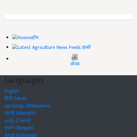
होम
ख़बरें
जॉब्स
Languages
English
हिंदी (Hindi)
മലയാളം (Malayalam)
मराठी (Marathi)
தமிழ் (Tamil)
বাঙালি (Bengali)
ಕನ್ನಡ (Kannada)