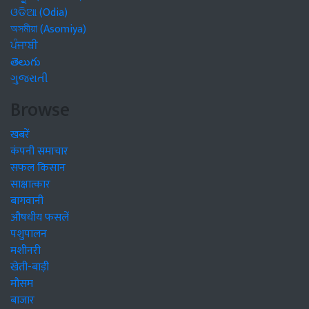
ଓଡିଆ (Odia)
অসমীয়া (Asomiya)
ਪੰਜਾਬੀ
తెలుగు
ગુજરાતી
Browse
खबरें
कंपनी समाचार
सफल किसान
साक्षात्कार
बागवानी
औषधीय फसलें
पशुपालन
मशीनरी
खेती-बाड़ी
मौसम
बाजार