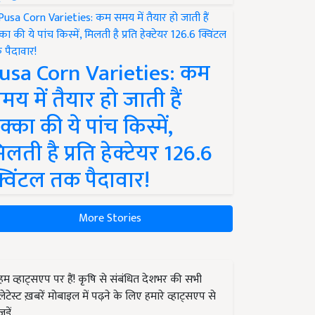
usa Corn Varieties: कम
मय में तैयार हो जाती हैं
क्का की ये पांच किस्में,
िलती है प्रति हेक्टेयर 126.6
्विंटल तक पैदावार!
More Stories
हम व्हाट्सएप पर हैं! कृषि से संबंधित देशभर की सभी
लेटेस्ट ख़बरें मोबाइल में पढ़ने के लिए हमारे व्हाट्सएप से
जुड़ें.