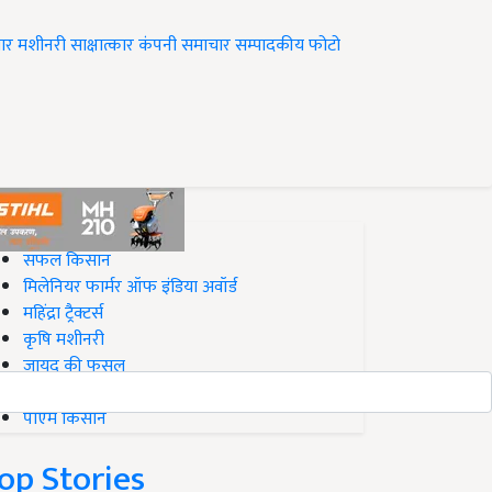
ार
मशीनरी
साक्षात्कार
कंपनी समाचार
सम्पादकीय
फोटो
op on Krishi Jagran
सफल किसान
मिलेनियर फार्मर ऑफ इंडिया अवॉर्ड
महिंद्रा ट्रैक्टर्स
कृषि मशीनरी
जायद की फसल
बिज़नेस आइडियाज
पीएम किसान
op Stories