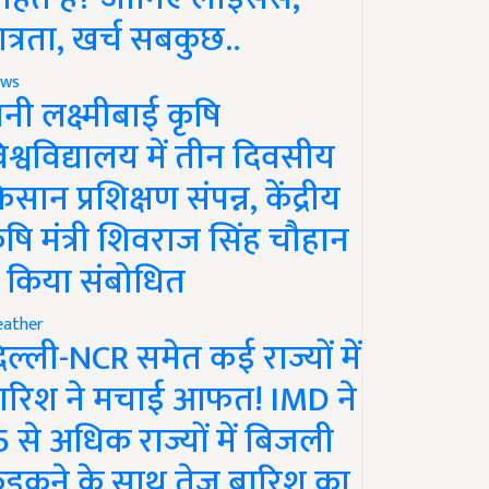
ात्रता, खर्च सबकुछ..
ws
ानी लक्ष्मीबाई कृषि
िश्वविद्यालय में तीन दिवसीय
िसान प्रशिक्षण संपन्न, केंद्रीय
ृषि मंत्री शिवराज सिंह चौहान
े किया संबोधित
ather
िल्ली-NCR समेत कई राज्यों में
ारिश ने मचाई आफत! IMD ने
5 से अधिक राज्यों में बिजली
ड़कने के साथ तेज बारिश का