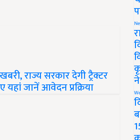
प
Ne
र
व
क
बरी, राज्य सरकार देगी ट्रैक्टर
क
हां जानें आवेदन प्रक्रिया
न
We
द
ब
1
क
े छोटी जोत वाले किसान कैसे