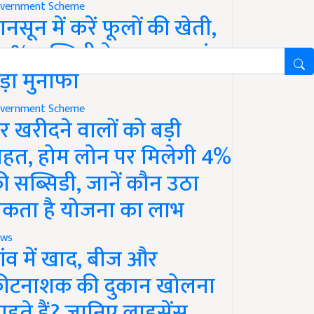
vernment Scheme
ानसून में करें फूलों की खेती,
0% सब्सिडी के साथ कमाएं
ड़ा मुनाफा
vernment Scheme
र खरीदने वालों को बड़ी
ाहत, होम लोन पर मिलेगी 4%
ी सब्सिडी, जानें कौन उठा
कता है योजना का लाभ
ws
ांव में खाद, बीज और
ीटनाशक की दुकान खोलना
ाहते हैं? जानिए लाइसेंस,