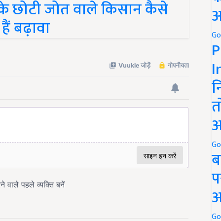
अ
हैं बढ़ावा
Go
P
I
न
त
अ
Go
ब
प
अ
Go