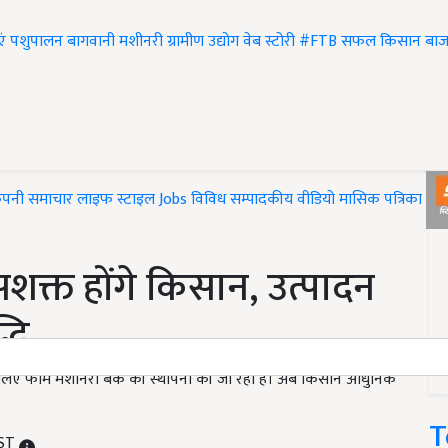
एं
पशुपालन
बागवानी
मशीनरी
ग्रामीण उद्योग
वेब स्टोरी
#FTB
सफल किसान
बाज
ंपनी समाचार
लाइफ स्टाइल
Jobs
विविध
सम्पादकीय
वीडियो
मासिक पत्रिका
#T
शक्त होंगे किसान, उत्पादन
्धि
े लिए फार्म मशीनरी बैंक की स्थापना की जा रही है। अब किसान आधुनिक
T
IST