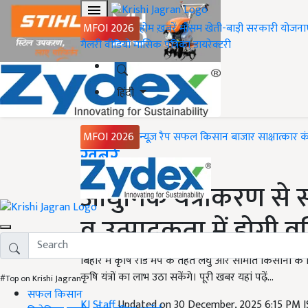
MFOI 2026
होम
ख़बरें
मौसम
खेती-बाड़ी
सरकारी योजना
गैलरी
वीडियो
मासिक पत्रिका
डायरेक्टरी
हिंदी
MFOI 2026
न्यूज़ रैप
सफल किसान
बाजार
साक्षात्कार
क
Home
ख़बरें
आधुनिक यंत्रीकरण से स
व उत्पादकता में होगी वृद
बिहार में कृषि रोड मैप के तहत लघु और सीमांत किसानों क
कृषि यंत्रों का लाभ उठा सकेंगे। पूरी खबर यहां पढ़ें...
#Top on Krishi Jagran
सफल किसान
KJ Staff
Updated on 30 December, 2025 6:15 PM 