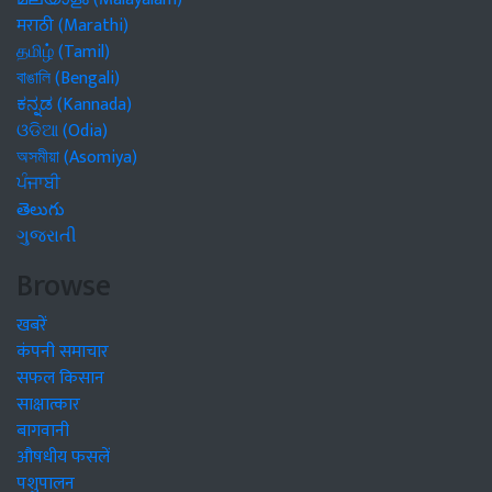
मराठी (Marathi)
தமிழ் (Tamil)
বাঙালি (Bengali)
ಕನ್ನಡ (Kannada)
ଓଡିଆ (Odia)
অসমীয়া (Asomiya)
ਪੰਜਾਬੀ
తెలుగు
ગુજરાતી
Browse
खबरें
कंपनी समाचार
सफल किसान
साक्षात्कार
बागवानी
औषधीय फसलें
पशुपालन