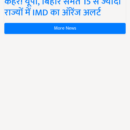
कहर! यूपी, बिहार समेत 15 से ज्यादा
राज्यों में IMD का ऑरेंज अलर्ट
More News