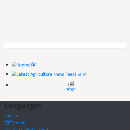
होम
ख़बरें
जॉब्स
Languages
English
हिंदी (Hindi)
മലയാളം (Malayalam)