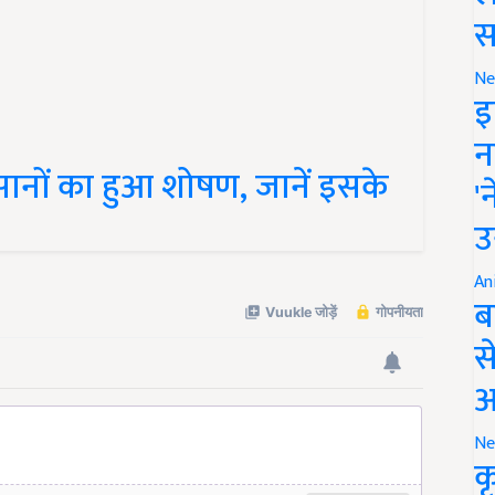
स
Ne
इ
न
सानों का हुआ शोषण, जानें इसके
'
उ
An
ब
स
आ
Ne
क