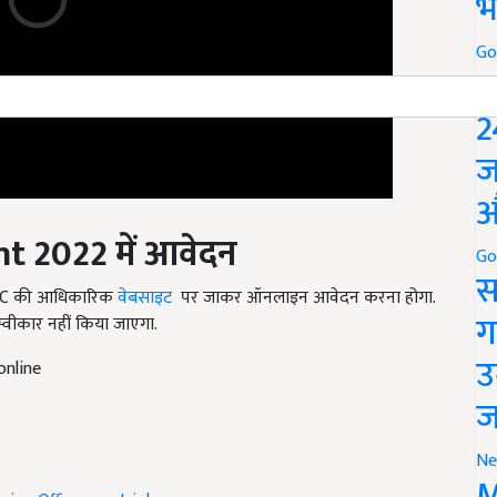
भ
Go
P
2
ज
औ
nt
2022
में आवेदन
Go
स
 UPSC की आधिकारिक
वेबसाइट
पर जाकर ऑनलाइन आवेदन करना होगा.
ग
्वीकार नहीं किया जाएगा.
उ
online
ज
Ne
M