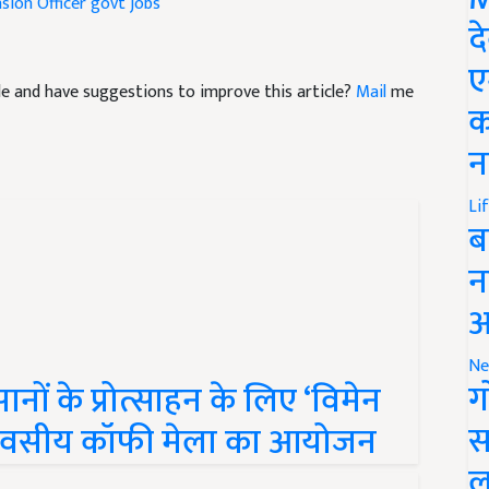
sion Officer
govt jobs
द
ए
icle and have suggestions to improve this article?
Mail
me
क
न
Li
ब
न
आ
Ne
ग
ं के प्रोत्साहन के लिए ‘विमेन
स
दिवसीय कॉफी मेला का आयोजन
ल