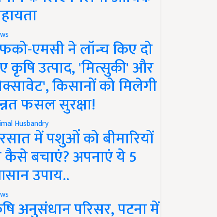
हायता
ws
फको-एमसी ने लॉन्च किए दो
ए कृषि उत्पाद, 'मित्सुकी' और
नेक्सावेट', किसानों को मिलेगी
न्नत फसल सुरक्षा!
imal Husbandry
रसात में पशुओं को बीमारियों
े कैसे बचाएं? अपनाएं ये 5
सान उपाय..
ws
ृषि अनुसंधान परिसर, पटना में