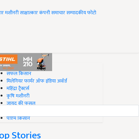
ार
मशीनरी
साक्षात्कार
कंपनी समाचार
सम्पादकीय
फोटो
op on Krishi Jagran
सफल किसान
मिलेनियर फार्मर ऑफ इंडिया अवॉर्ड
महिंद्रा ट्रैक्टर्स
कृषि मशीनरी
जायद की फसल
बिज़नेस आइडियाज
पीएम किसान
op Stories