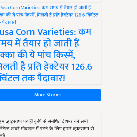
usa Corn Varieties: कम
मय में तैयार हो जाती हैं
क्का की ये पांच किस्में,
िलती है प्रति हेक्टेयर 126.6
्विंटल तक पैदावार!
More Stories
हम व्हाट्सएप पर हैं! कृषि से संबंधित देशभर की सभी
लेटेस्ट ख़बरें मोबाइल में पढ़ने के लिए हमारे व्हाट्सएप से
जुड़ें.