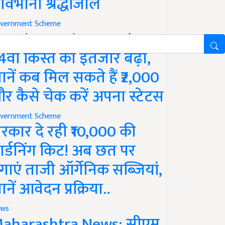
ावभीनी श्रद्धांजलि
vernment Scheme
M Kisan Yojana Update:
4वीं किस्त का इंतजार बढ़ा,
ानें कब मिल सकते हैं ₹2,000
र कैसे चेक करें अपना स्टेटस
vernment Scheme
रकार दे रही ₹10,000 की
ार्डनिंग किट! अब छत पर
गाएं ताजी ऑर्गेनिक सब्जियां,
ानें आवेदन प्रक्रिया..
ws
aharashtra News: सीएम