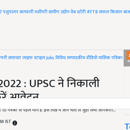
एं
पशुपालन
बागवानी
मशीनरी
ग्रामीण उद्योग
वेब स्टोरी
#FTB
सफल किसान
बाज
ंपनी समाचार
लाइफ स्टाइल
Jobs
विविध
सम्पादकीय
वीडियो
मासिक पत्रिका
#T
022 : UPSC ने निकाली
करें आवेदन
नवंबर से पहले मांगे हैं. इस लेख में जानें भर्ती से जुड़ी सभी जानकारी...
PM IST
T