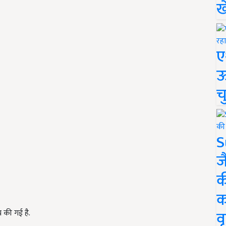
ख
ए
ऊ
च
S
ज
क
क
वृ
 की गई है.