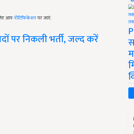
े लिए आप
नोटिफिकेशन
पर जाएं.
P
ों पर निकली भर्ती, जल्द करें
स
म
म
क