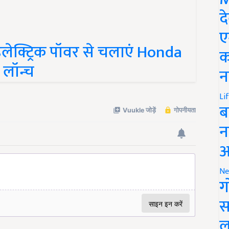
द
ए
क्ट्रिक पॉवर से चलाएं Honda
क
 लॉन्च
न
Li
ब
न
आ
Ne
ग
स
ल