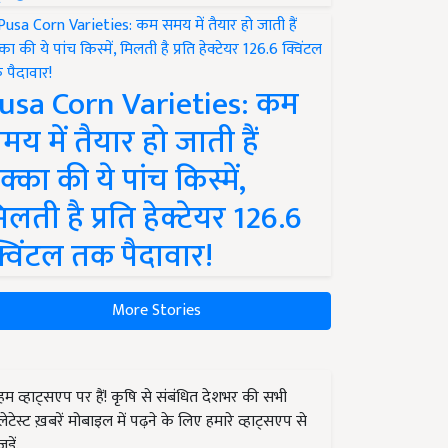
usa Corn Varieties: कम
मय में तैयार हो जाती हैं
क्का की ये पांच किस्में,
िलती है प्रति हेक्टेयर 126.6
्विंटल तक पैदावार!
More Stories
हम व्हाट्सएप पर हैं! कृषि से संबंधित देशभर की सभी
लेटेस्ट ख़बरें मोबाइल में पढ़ने के लिए हमारे व्हाट्सएप से
जुड़ें.