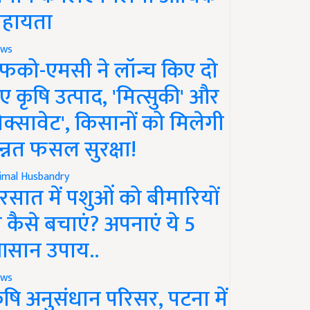
हायता
ws
फको-एमसी ने लॉन्च किए दो
ए कृषि उत्पाद, 'मित्सुकी' और
नेक्सावेट', किसानों को मिलेगी
न्नत फसल सुरक्षा!
imal Husbandry
रसात में पशुओं को बीमारियों
े कैसे बचाएं? अपनाएं ये 5
सान उपाय..
ws
ृषि अनुसंधान परिसर, पटना में