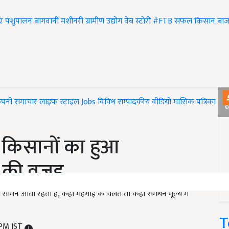
एं
पशुपालन
बागवानी
मशीनरी
ग्रामीण उद्योग
वेब स्टोरी
#FTB
सफल किसान
बाज
ंपनी समाचार
लाइफ स्टाइल
Jobs
विविध
सम्पादकीय
वीडियो
मासिक पत्रिका
#T
े किसानों का हुआ
े की वजह
मने आती रहती हैं, कहीं महंगाई के चलते तो कहीं समर्थन मूल्य में
T
 PM IST