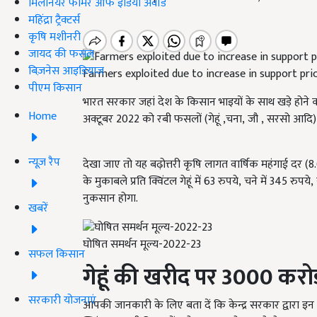
मिलेनियर फार्मर ऑफ इंडिया अवॉर्ड
महिंद्रा ट्रैक्टर्स
कृषि मशीनरी
जायद की फसल
बिज़नेस आइडियाज
Farmers exploited due to increase in support pri
पीएम किसान
भारत सरकार जहां देश के किसान भाइयों के साथ खड़े होने क
Home
अक्टूबर 2022 को रबी फसलों (गेहूं ,चना, जौ , सरसो आदि) 
न्यूज़ रैप
देखा जाए तो यह बढ़ोत्तरी कृषि लागत वार्षिक महंगाई दर (8
के मुकाबले प्रति क्विंटल गेहूं में 63 रुपये, चने में 345 रु
नुकसान होगा.
खबरें
घोषित समर्थन मूल्य-2022-23
सफल किसान
गेहूं की खरीद पर
3000
करोड
सरकारी योजनाएं
आपकी जानकारी के लिए बता दें कि केन्द्र सरकार द्वारा इन