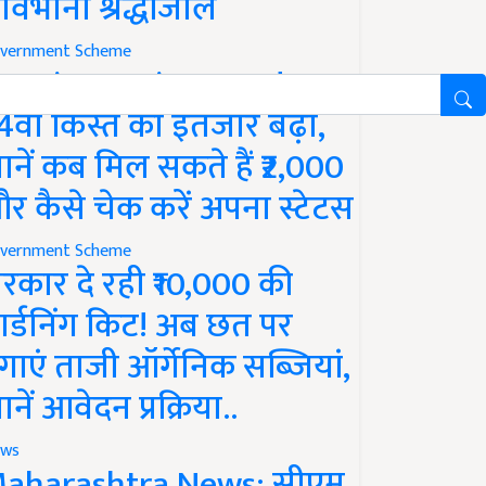
ावभीनी श्रद्धांजलि
vernment Scheme
M Kisan Yojana Update:
4वीं किस्त का इंतजार बढ़ा,
ानें कब मिल सकते हैं ₹2,000
र कैसे चेक करें अपना स्टेटस
vernment Scheme
रकार दे रही ₹10,000 की
ार्डनिंग किट! अब छत पर
गाएं ताजी ऑर्गेनिक सब्जियां,
ानें आवेदन प्रक्रिया..
ws
aharashtra News: सीएम