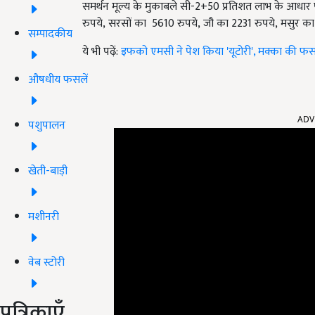
समर्थन मूल्य के मुकाबले सी-2+50 प्रतिशत लाभ के आधार
रुपये, सरसों का 5610 रुपये, जौ का 2231 रुपये, मसुर क
सम्पादकीय
ये भी पढ़ें:
इफको एमसी ने पेश किया 'यूटोरी', मक्का की फसल
औषधीय फसलें
ADV
पशुपालन
खेती-बाड़ी
मशीनरी
वेब स्टोरी
पत्रिकाएँ