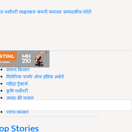
ार
मशीनरी
साक्षात्कार
कंपनी समाचार
सम्पादकीय
फोटो
op on Krishi Jagran
सफल किसान
मिलेनियर फार्मर ऑफ इंडिया अवॉर्ड
महिंद्रा ट्रैक्टर्स
कृषि मशीनरी
जायद की फसल
बिज़नेस आइडियाज
पीएम किसान
op Stories