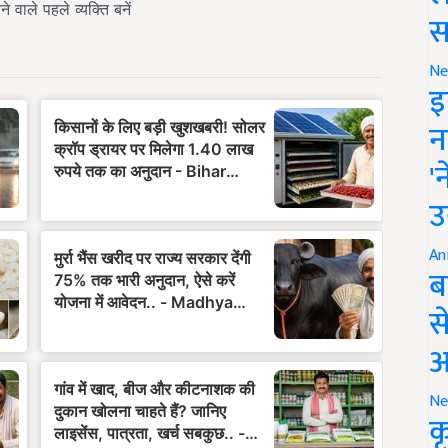
स
Ne
इ
न
'
उ
An
ब
स
आ
Ne
क