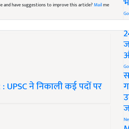
भ
Go
P
2
ज
औ
Go
स
 UPSC ने निकाली कई पदों पर
ग
उ
ज
Ne
M