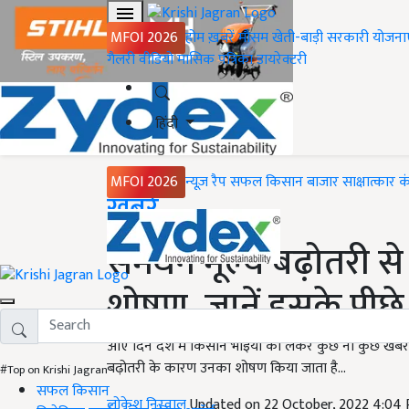
MFOI 2026
होम
ख़बरें
मौसम
खेती-बाड़ी
सरकारी योजना
गैलरी
वीडियो
मासिक पत्रिका
डायरेक्टरी
हिंदी
MFOI 2026
न्यूज़ रैप
सफल किसान
बाजार
साक्षात्कार
क
Home
ख़बरें
समर्थन मूल्य बढ़ोतरी स
शोषण, जानें इसके पीछ
आए दिन देश में किसान भाइयों को लेकर कुछ ना कुछ खबरें सा
बढ़ोतरी के कारण उनका शोषण किया जाता है...
#Top on Krishi Jagran
सफल किसान
लोकेश निरवाल
Updated on 22 October, 2022 4:04