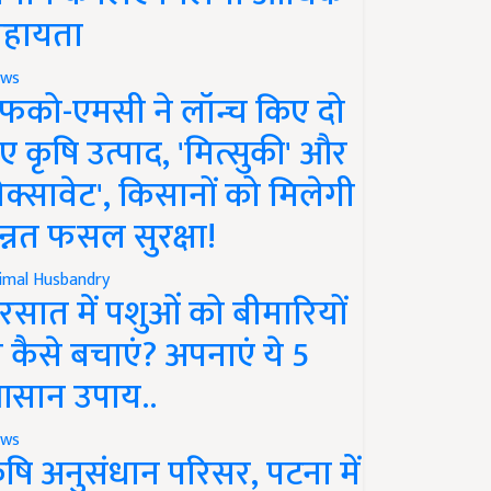
हायता
ws
फको-एमसी ने लॉन्च किए दो
ए कृषि उत्पाद, 'मित्सुकी' और
नेक्सावेट', किसानों को मिलेगी
न्नत फसल सुरक्षा!
imal Husbandry
रसात में पशुओं को बीमारियों
े कैसे बचाएं? अपनाएं ये 5
सान उपाय..
ws
ृषि अनुसंधान परिसर, पटना में