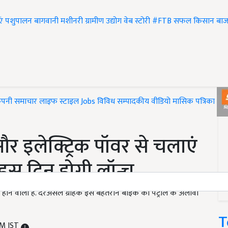
एं
पशुपालन
बागवानी
मशीनरी
ग्रामीण उद्योग
वेब स्टोरी
#FTB
सफल किसान
बाज
ंपनी समाचार
लाइफ स्टाइल
Jobs
विविध
सम्पादकीय
वीडियो
मासिक पत्रिका
#T
इलेक्ट्रिक पॉवर से चलाएं
स दिन होगी लॉन्च
ोने वाली है. दरअसल ग्राहक इस बेहतरीन बाइक को पेट्रोल के अलावा
T
PM IST