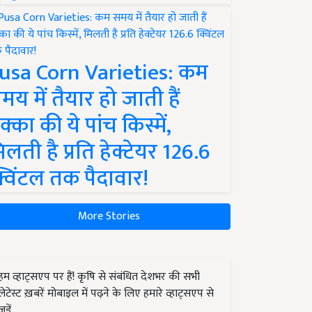
usa Corn Varieties: कम
मय में तैयार हो जाती हैं
क्का की ये पांच किस्में,
िलती है प्रति हेक्टेयर 126.6
्विंटल तक पैदावार!
More Stories
हम व्हाट्सएप पर हैं! कृषि से संबंधित देशभर की सभी
लेटेस्ट ख़बरें मोबाइल में पढ़ने के लिए हमारे व्हाट्सएप से
जुड़ें.