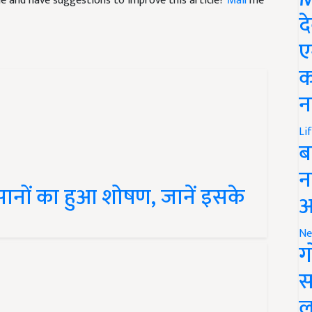
द
ए
क
न
Li
ब
न
सानों का हुआ शोषण, जानें इसके
आ
Ne
ग
स
ल