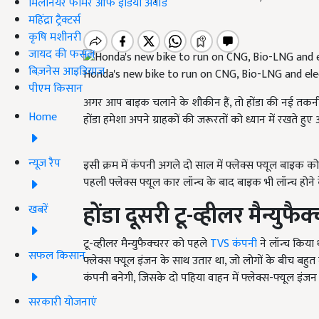
मिलेनियर फार्मर ऑफ इंडिया अवॉर्ड
महिंद्रा ट्रैक्टर्स
कृषि मशीनरी
जायद की फसल
बिज़नेस आइडियाज
Honda's new bike to run on CNG, Bio-LNG and elect
पीएम किसान
अगर आप बाइक चलाने के शौकीन हैं, तो होंडा की नई तक
Home
होंडा हमेशा अपने ग्राहकों की जरूरतों को ध्यान में रखते हु
न्यूज़ रैप
इसी क्रम में कंपनी अगले दो साल में फ्लेक्स फ्यूल बाइक क
पहली फ्लेक्स फ्यूल कार लॉन्च के बाद बाइक भी लॉन्च होने के 
होंडा दूसरी टू
-
व्हीलर मैन्युफै
खबरें
टू-व्हीलर मैन्युफैक्चरर को पहले
TVS कंपनी
ने लॉन्च किया
सफल किसान
फ्लेक्स फ्यूल इंजन के साथ उतार था, जो लोगों के बीच बहु
कंपनी बनेगी, जिसके दो पहिया वाहन में फ्लेक्स-फ्यूल इंजन
सरकारी योजनाएं