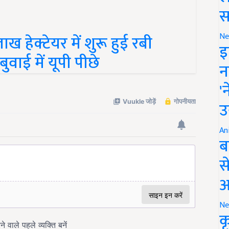
स
हेक्टेयर में शुरू हुई रबी
Ne
वाई में यूपी पीछे
इ
न
'
उ
An
ब
स
आ
Ne
क