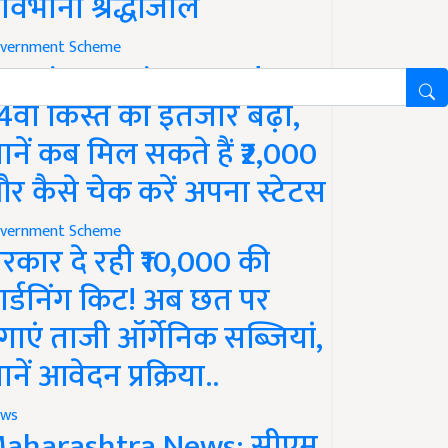
ावभीनी श्रद्धांजलि
vernment Scheme
M Kisan Yojana Update:
4वीं किस्त का इंतजार बढ़ा,
ानें कब मिल सकते हैं ₹2,000
र कैसे चेक करें अपना स्टेटस
vernment Scheme
रकार दे रही ₹10,000 की
ार्डनिंग किट! अब छत पर
गाएं ताजी ऑर्गेनिक सब्जियां,
ानें आवेदन प्रक्रिया..
ws
aharashtra News: सीएम