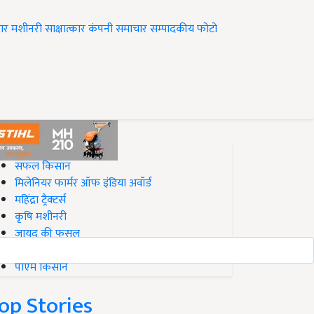
ार
मशीनरी
साक्षात्कार
कंपनी समाचार
सम्पादकीय
फोटो
op on Krishi Jagran
सफल किसान
मिलेनियर फार्मर ऑफ इंडिया अवॉर्ड
महिंद्रा ट्रैक्टर्स
कृषि मशीनरी
जायद की फसल
बिज़नेस आइडियाज
पीएम किसान
op Stories