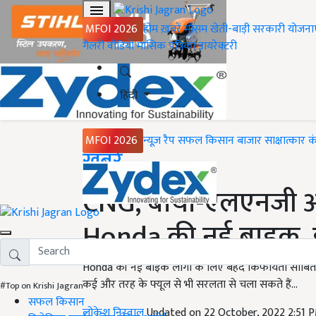
MFOI 2026
होम
ख़बरें
मौसम
खेती-बाड़ी
सरकारी योजना
गैलरी
वीडियो
मासिक पत्रिका
डायरेक्टरी
हिंदी
MFOI 2026
न्यूज़ रैप
सफल किसान
बाजार
साक्षात्कार
क
Home
ख़बरें
CNG, बायो-एलएनजी और 
Honda की नई बाइक, इ
Honda की नई बाइक लोगों के लिए बेहद किफायती साबित ह
कई और तरह के फ्यूल से भी सरलता से चला सकते हैं...
#Top on Krishi Jagran
सफल किसान
लोकेश निरवाल
Updated on 22 October, 2022 2:51 