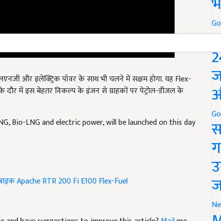
भ
Go
P
2
लएनजी और इलेक्ट्रिक पॉवर के साथ भी चलने में सक्षम होगा. यह Flex-
ज
दौर में इस बेहतर विकल्प के इंजन से ग्राहकों पर पेट्रोल-डीजल के
औ
G, Bio-LNG and electric power, will be launched on this day
Go
स
ग
उ
बाइक
Apache RTR 200 Fi E100
Flex-Fuel
ज
Ne
icle and have suggestions to improve this article?
Mail
me
M