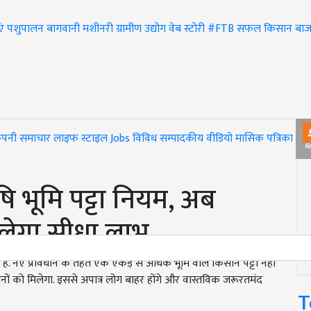
एं
पशुपालन
बागवानी
मशीनरी
ग्रामीण उद्योग
वेब स्टोरी
#FTB
सफल किसान
बाज
ंपनी समाचार
लाइफ स्टाइल
Jobs
विविध
सम्पादकीय
वीडियो
मासिक पत्रिका
#T
ि भूमि पट्टा नियम, अब
िलेगा सीधा लाभ
ही है. नए प्रावधान के तहत एक एकड़ से अधिक भूमि वाले किसान पट्टा नहीं
ों को मिलेगा. इससे अपात्र लोग बाहर होंगे और वास्तविक जरूरतमंद
T