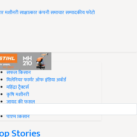
ार
मशीनरी
साक्षात्कार
कंपनी समाचार
सम्पादकीय
फोटो
op on Krishi Jagran
सफल किसान
मिलेनियर फार्मर ऑफ इंडिया अवॉर्ड
महिंद्रा ट्रैक्टर्स
कृषि मशीनरी
जायद की फसल
बिज़नेस आइडियाज
पीएम किसान
op Stories