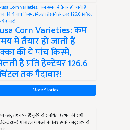
usa Corn Varieties: कम
मय में तैयार हो जाती हैं
क्का की ये पांच किस्में,
िलती है प्रति हेक्टेयर 126.6
्विंटल तक पैदावार!
More Stories
हम व्हाट्सएप पर हैं! कृषि से संबंधित देशभर की सभी
लेटेस्ट ख़बरें मोबाइल में पढ़ने के लिए हमारे व्हाट्सएप से
जुड़ें.