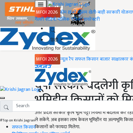
MFOI 2026
होम
ख़बरें
मौसम
खेती-बाड़ी
सरकारी योजना
गैलरी
वीडियो
मासिक पत्रिका
डायरेक्टरी
हिंदी
MFOI 2026
न्यूज़ रैप
सफल किसान
बाजार
साक्षात्कार
क
Home
ख़बरें
यूपी सरकार बदलेगी कृष
भूमिहीन किसानों को म
उत्तर प्रदेश सरकार कृषि भूमि पट्टा नियमों में बदलाव कर र
ले सकेंगे. अब इसका लाभ केवल भूमिहीन या अल्पभूमि किसान
#Top on Krishi Jagran
किसानों को फायदा मिलेगा.
सफल किसान