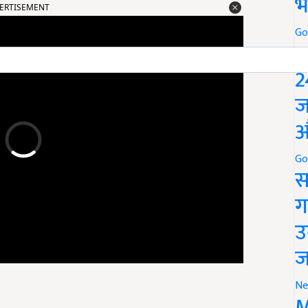
भ
Go
P
2
ज
औ
Go
स
ग
उ
ज
Ne
M
ा रही है. इस बदलाव को भी उसी श्रृंखला का हिस्सा माना जा रहा है.