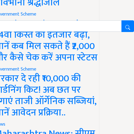
ावभीनी श्रद्धांजलि
vernment Scheme
M Kisan Yojana Update:
4वीं किस्त का इंतजार बढ़ा,
ानें कब मिल सकते हैं ₹2,000
र कैसे चेक करें अपना स्टेटस
vernment Scheme
रकार दे रही ₹10,000 की
ार्डनिंग किट! अब छत पर
गाएं ताजी ऑर्गेनिक सब्जियां,
ानें आवेदन प्रक्रिया..
ws
aharashtra News: सीएम