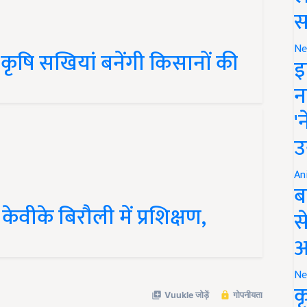
स
 कृषि सखियां बनेंगी किसानों की
Ne
इ
न
'
उ
An
ब
 केवीके बिरौली में प्रशिक्षण,
स
आ
Ne
क