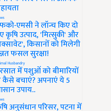
हायता
ws
फको-एमसी ने लॉन्च किए दो
ए कृषि उत्पाद, 'मित्सुकी' और
नेक्सावेट', किसानों को मिलेगी
न्नत फसल सुरक्षा!
imal Husbandry
रसात में पशुओं को बीमारियों
े कैसे बचाएं? अपनाएं ये 5
सान उपाय..
ws
ृषि अनुसंधान परिसर, पटना में