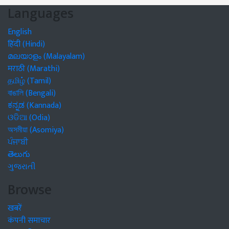
Languages
English
हिंदी (Hindi)
മലയാളം (Malayalam)
मराठी (Marathi)
தமிழ் (Tamil)
বাঙালি (Bengali)
ಕನ್ನಡ (Kannada)
ଓଡିଆ (Odia)
অসমীয়া (Asomiya)
ਪੰਜਾਬੀ
తెలుగు
ગુજરાતી
Browse
खबरें
कंपनी समाचार