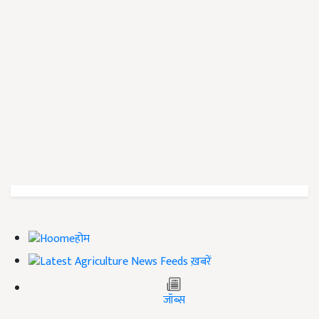
होम
ख़बरें
जॉब्स