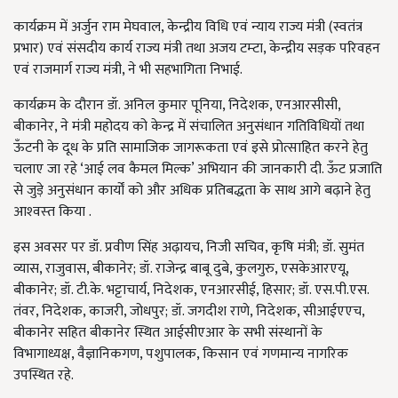
कार्यक्रम में अर्जुन राम मेघवाल, केन्द्रीय विधि एवं न्याय राज्य मंत्री (स्वतंत्र
प्रभार) एवं संसदीय कार्य राज्य मंत्री तथा अजय टम्टा, केन्द्रीय सड़क परिवहन
एवं राजमार्ग राज्य मंत्री, ने भी सहभागिता निभाई.
कार्यक्रम के दौरान डॉ. अनिल कुमार पूनिया, निदेशक, एनआरसीसी,
बीकानेर, ने मंत्री महोदय को केन्द्र में संचालित अनुसंधान गतिविधियों तथा
ऊँटनी के दूध के प्रति सामाजिक जागरूकता एवं इसे प्रोत्साहित करने हेतु
चलाए जा रहे ‘आई लव कैमल मिल्क’ अभियान की जानकारी दी. ऊँट प्रजाति
से जुड़े अनुसंधान कार्यों को और अधिक प्रतिबद्धता के साथ आगे बढ़ाने हेतु
आश्‍वस्‍त किया .
इस अवसर पर डॉ. प्रवीण सिंह अढ़ायच, निजी सचिव, कृषि मंत्री; डॉ. सुमंत
व्यास, राजुवास, बीकानेर; डॉ. राजेन्द्र बाबू दुबे, कुलगुरु, एसकेआरएयू,
बीकानेर; डॉ. टी.के. भट्टाचार्य, निदेशक, एनआरसीई, हिसार; डॉ. एस.पी.एस.
तंवर, निदेशक, काजरी, जोधपुर; डॉ. जगदीश राणे, निदेशक, सीआईएएच,
बीकानेर सहित बीकानेर स्थित आईसीएआर के सभी संस्थानों के
विभागाध्यक्ष, वैज्ञानिकगण, पशुपालक, किसान एवं गणमान्य नागरिक
उपस्थित रहे.