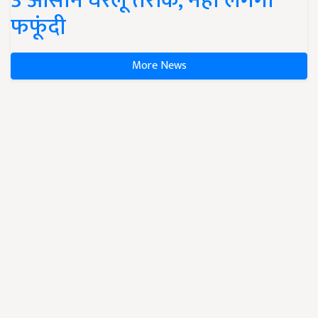
3 आसान घरेलू तरीके, नहीं लगेगी
फफूंदी
More News