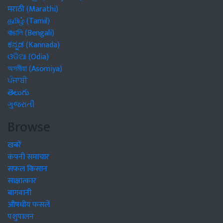
मराठी (Marathi)
தமிழ் (Tamil)
বাঙালি (Bengali)
ಕನ್ನಡ (Kannada)
ଓଡିଆ (Odia)
অসমীয়া (Asomiya)
ਪੰਜਾਬੀ
తెలుగు
ગુજરાતી
Browse
खबरें
कंपनी समाचार
सफल किसान
साक्षात्कार
बागवानी
औषधीय फसलें
पशुपालन