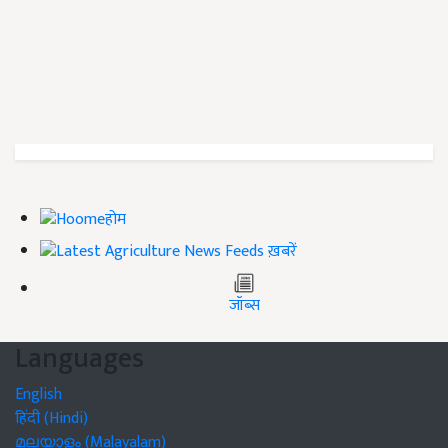
होम
ख़बरें
जॉब्स
Languages
English
हिंदी (Hindi)
മലയാളം (Malayalam)