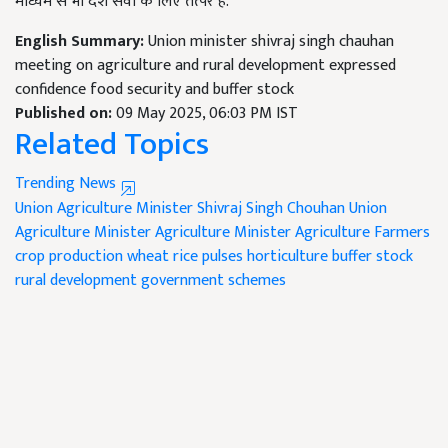
माध्यम से भी देश सेवा के लिए तत्पर है.
English Summary:
Union minister shivraj singh chauhan
meeting on agriculture and rural development expressed
confidence food security and buffer stock
Published on:
09 May 2025, 06:03 PM IST
Related Topics
Trending News
Union Agriculture Minister Shivraj Singh Chouhan
Union
Agriculture Minister
Agriculture Minister
Agriculture
Farmers
crop production
wheat
rice
pulses
horticulture
buffer stock
rural development
government schemes