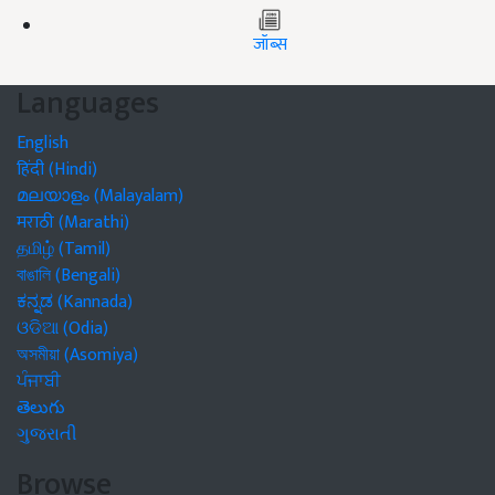
जॉब्स
Languages
English
हिंदी (Hindi)
മലയാളം (Malayalam)
मराठी (Marathi)
தமிழ் (Tamil)
বাঙালি (Bengali)
ಕನ್ನಡ (Kannada)
ଓଡିଆ (Odia)
অসমীয়া (Asomiya)
ਪੰਜਾਬੀ
తెలుగు
ગુજરાતી
Browse