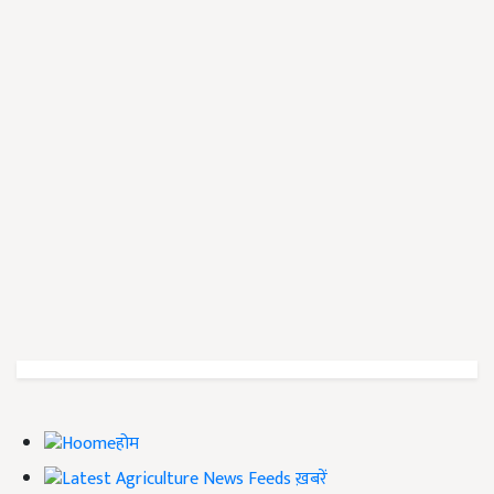
होम
ख़बरें