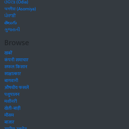
অসমীয়া (Asomiya)
ਪੰਜਾਬੀ
తెలుగు
ગુજરાતી
Browse
खबरें
कंपनी समाचार
सफल किसान
साक्षात्कार
बागवानी
औषधीय फसलें
पशुपालन
मशीनरी
खेती-बाड़ी
मौसम
बाजार
ग्रामीण उद्द्योग