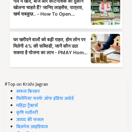
#Top on Krishi Jagran
सफल किसान
मिलेनियर फार्मर ऑफ इंडिया अवॉर्ड
महिंद्रा ट्रैक्टर्स
कृषि मशीनरी
जायद की फसल
बिज़नेस आइडियाज
पीएम किसान