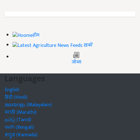
होम
ख़बरें
जॉब्स
Languages
English
हिंदी (Hindi)
മലയാളം (Malayalam)
मराठी (Marathi)
தமிழ் (Tamil)
বাঙালি (Bengali)
ಕನ್ನಡ (Kannada)
ଓଡିଆ (Odia)