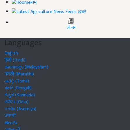
होम
ख़बरें
जॉब्स
Languages
English
हिंदी (Hindi)
മലയാളം (Malayalam)
मराठी (Marathi)
தமிழ் (Tamil)
বাঙালি (Bengali)
ಕನ್ನಡ (Kannada)
ଓଡିଆ (Odia)
অসমীয়া (Asomiya)
ਪੰਜਾਬੀ
తెలుగు
ગુજરાતી