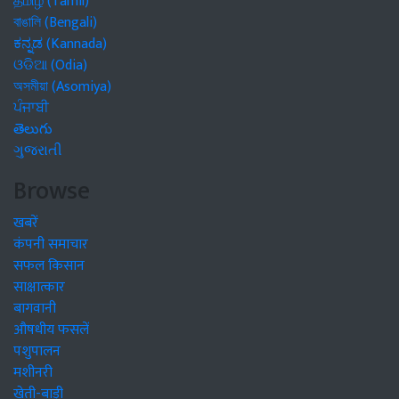
தமிழ் (Tamil)
বাঙালি (Bengali)
ಕನ್ನಡ (Kannada)
ଓଡିଆ (Odia)
অসমীয়া (Asomiya)
ਪੰਜਾਬੀ
తెలుగు
ગુજરાતી
Browse
खबरें
कंपनी समाचार
सफल किसान
साक्षात्कार
बागवानी
औषधीय फसलें
पशुपालन
मशीनरी
खेती-बाड़ी