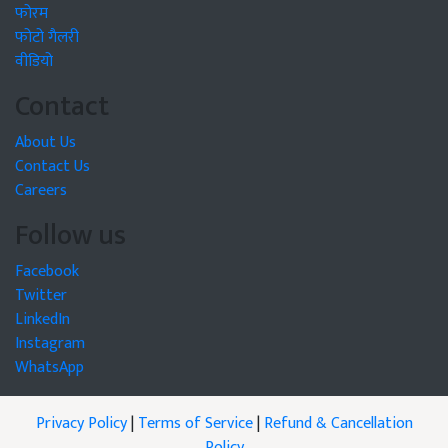
फोरम
फोटो गैलरी
वीडियो
Contact
About Us
Contact Us
Careers
Follow us
Facebook
Twitter
LinkedIn
Instagram
WhatsApp
Privacy Policy
|
Terms of Service
|
Refund & Cancellation
Policy