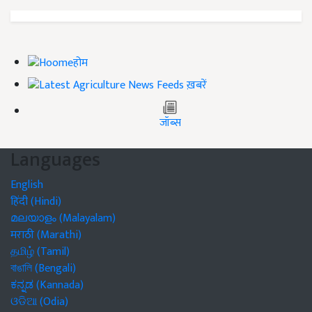
होम
ख़बरें
जॉब्स
Languages
English
हिंदी (Hindi)
മലയാളം (Malayalam)
मराठी (Marathi)
தமிழ் (Tamil)
বাঙালি (Bengali)
ಕನ್ನಡ (Kannada)
ଓଡିଆ (Odia)