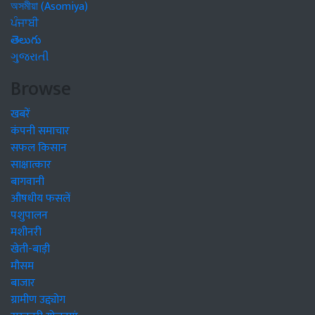
অসমীয়া (Asomiya)
ਪੰਜਾਬੀ
తెలుగు
ગુજરાતી
Browse
खबरें
कंपनी समाचार
सफल किसान
साक्षात्कार
बागवानी
औषधीय फसलें
पशुपालन
मशीनरी
खेती-बाड़ी
मौसम
बाजार
ग्रामीण उद्द्योग