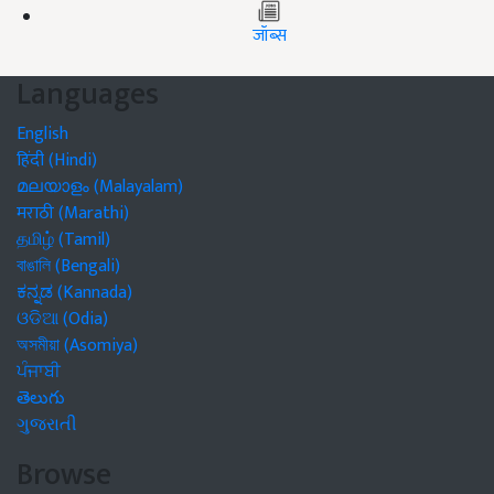
जॉब्स
Languages
English
हिंदी (Hindi)
മലയാളം (Malayalam)
मराठी (Marathi)
தமிழ் (Tamil)
বাঙালি (Bengali)
ಕನ್ನಡ (Kannada)
ଓଡିଆ (Odia)
অসমীয়া (Asomiya)
ਪੰਜਾਬੀ
తెలుగు
ગુજરાતી
Browse