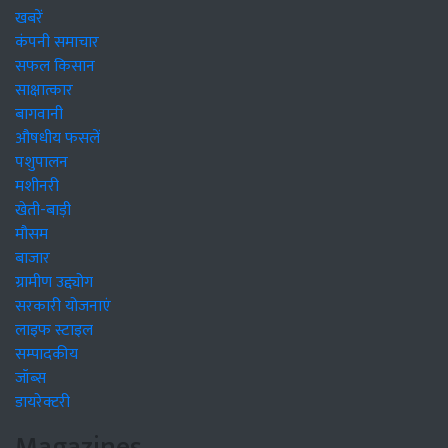
खबरें
कंपनी समाचार
सफल किसान
साक्षात्कार
बागवानी
औषधीय फसलें
पशुपालन
मशीनरी
खेती-बाड़ी
मौसम
बाजार
ग्रामीण उद्द्योग
सरकारी योजनाएं
लाइफ स्टाइल
सम्पादकीय
जॉब्स
डायरेक्टरी
Magazines