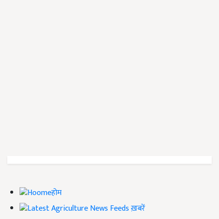
होम
ख़बरें