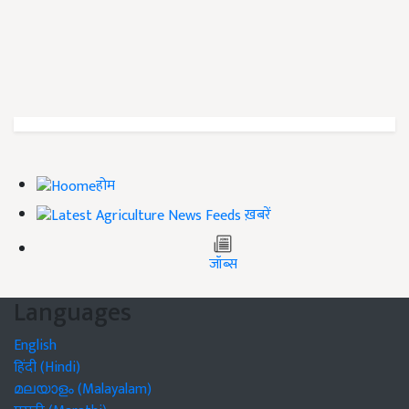
होम
ख़बरें
जॉब्स
Languages
English
हिंदी (Hindi)
മലയാളം (Malayalam)