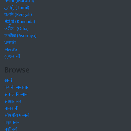
मराठी (Marathi)
தமிழ் (Tamil)
বাঙালি (Bengali)
ಕನ್ನಡ (Kannada)
ଓଡିଆ (Odia)
অসমীয়া (Asomiya)
ਪੰਜਾਬੀ
తెలుగు
ગુજરાતી
Browse
खबरें
कंपनी समाचार
सफल किसान
साक्षात्कार
बागवानी
औषधीय फसलें
पशुपालन
मशीनरी