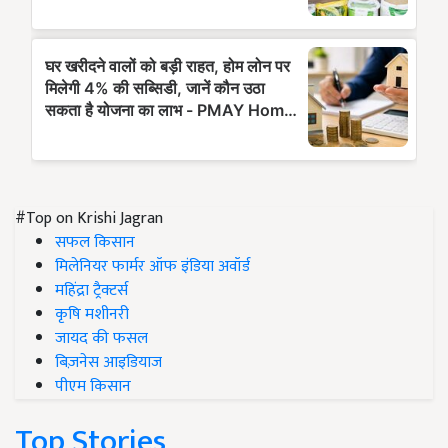
#Top on Krishi Jagran
सफल किसान
मिलेनियर फार्मर ऑफ इंडिया अवॉर्ड
महिंद्रा ट्रैक्टर्स
कृषि मशीनरी
जायद की फसल
बिज़नेस आइडियाज
पीएम किसान
Top Stories