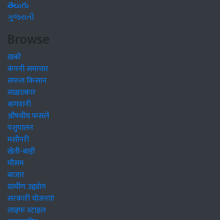
తెలుగు
ગુજરાતી
Browse
खबरें
कंपनी समाचार
सफल किसान
साक्षात्कार
बागवानी
औषधीय फसलें
पशुपालन
मशीनरी
खेती-बाड़ी
मौसम
बाजार
ग्रामीण उद्द्योग
सरकारी योजनाएं
लाइफ स्टाइल