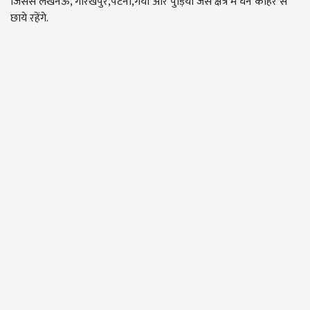
जिससे लखनऊ, गोरखपुर,पटना,गया और पुड़िया जैसे क्षेत्र में घने कोहरे से
छाये रहेंगे.