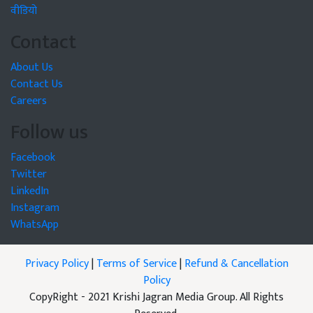
वीडियो
Contact
About Us
Contact Us
Careers
Follow us
Facebook
Twitter
LinkedIn
Instagram
WhatsApp
Privacy Policy
|
Terms of Service
|
Refund & Cancellation
Policy
CopyRight - 2021 Krishi Jagran Media Group. All Rights