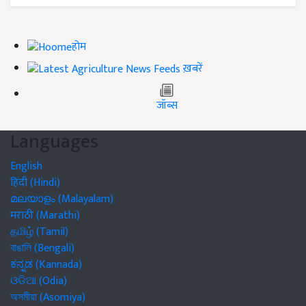
होम
ख़बरें
जॉब्स
Languages
English
हिंदी (Hindi)
മലയാളം (Malayalam)
मराठी (Marathi)
தமிழ் (Tamil)
বাঙালি (Bengali)
ಕನ್ನಡ (Kannada)
ଓଡିଆ (Odia)
অসমীয়া (Asomiya)