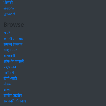
ਪੰਜਾਬੀ
తెలుగు
ગુજરાતી
Browse
खबरें
कंपनी समाचार
सफल किसान
साक्षात्कार
बागवानी
औषधीय फसलें
पशुपालन
मशीनरी
खेती-बाड़ी
मौसम
बाजार
ग्रामीण उद्द्योग
सरकारी योजनाएं