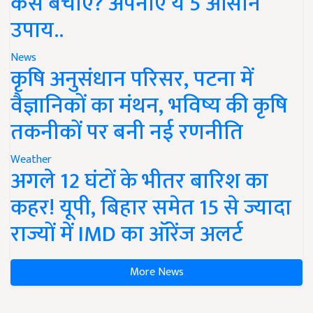
कैसे बचाएं? अपनाएं ये 5 आसान
उपाय..
News
कृषि अनुसंधान परिसर, पटना में
वैज्ञानिकों का मंथन, भविष्य की कृषि
तकनीकों पर बनी नई रणनीति
Weather
अगले 12 घंटों के भीतर बारिश का
कहर! यूपी, बिहार समेत 15 से ज्यादा
राज्यों में IMD का ऑरेंज अलर्ट
More News