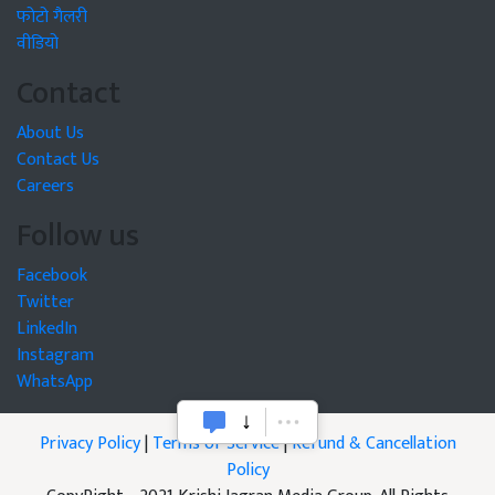
फोटो गैलरी
वीडियो
Contact
About Us
Contact Us
Careers
Follow us
Facebook
Twitter
LinkedIn
Instagram
WhatsApp
Privacy Policy
|
Terms of Service
|
Refund & Cancellation
Policy