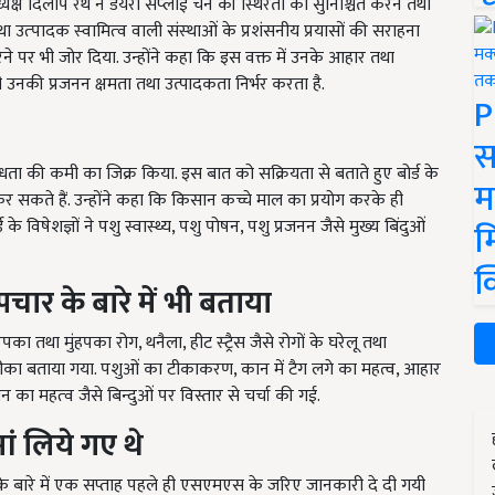
्यक्ष दिलीप रथ ने डेयरी सप्‍लाई चेन की स्थिरता को सुनिश्चित करने तथा
तथा उत्‍पादक स्‍वामित्‍व वाली संस्‍थाओं के प्रशंसनीय प्रयासों की सराहना
ने पर भी जोर दिया. उन्होंने कहा कि इस वक्त में उनके आहार तथा
ी उनकी प्रजनन क्षमता तथा उत्पादकता निर्भर करता है.
P
स
धता की कमी का जिक्र किया. इस बात को सक्रियता से बताते हुए बोर्ड के
म
र सकते हैं. उन्होंने कहा कि किसान कच्चे माल का प्रयोग करके ही
 विषेशज्ञों ने पशु स्वास्थ्य, पशु पोषन, पशु प्रजनन जैसे मुख्य बिंदुओं
म
क
पचार के बारे में भी बताया
 खुरपका तथा मुंहपका रोग
,
थनैला
,
हीट स्‍ट्रैस जैसे रोगों के घरेलू तथा
ीका बताया गया. पशुओं का टीकाकरण, कान में टैग लगे का महत्व, आहार
धन का महत्‍व जैसे बिन्दुओं पर विस्तार से चर्चा की गई.
मां लिये गए थे
के बारे में एक सप्ताह पहले ही एसएमएस के जरिए जानकारी दे दी गयी