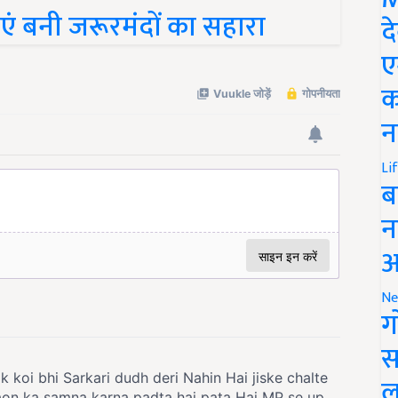
ं बनी जरूरमंदों का सहारा
द
ए
क
न
Li
ब
न
आ
Ne
ग
स
ल