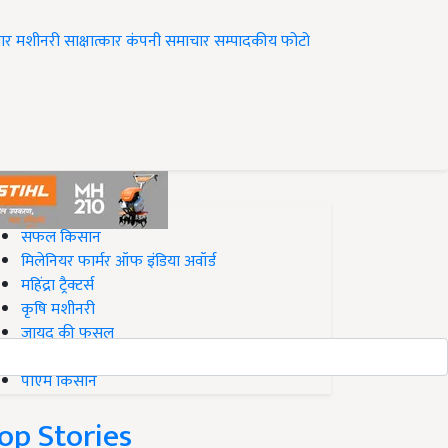
ार
मशीनरी
साक्षात्कार
कंपनी समाचार
सम्पादकीय
फोटो
op on Krishi Jagran
सफल किसान
मिलेनियर फार्मर ऑफ इंडिया अवॉर्ड
महिंद्रा ट्रैक्टर्स
कृषि मशीनरी
जायद की फसल
बिज़नेस आइडियाज
पीएम किसान
op Stories