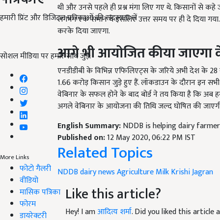
थी और उनसे पहले ही प्रश्न मंगा लिए गए थे. किसानों से कहे जा
हमारी प्रिंट और डिजिटल पत्रिकाओं की सदस्यता लें
लगभग एक समान थे इसलिए उत्तर समय पर ही दे दिया गया. वहीं 
करके दिया जाएगा.
आगे भी आयोजित कीया जाएगा व
सोशल मीडिया पर हमारे साथ जुड़ें:
एनडीडीबी के विभिन्न एफिलिएट्स के जरिये अभी देश के
28
1.66
करोड़ किसान जुड़े हुए हैं. लॉकडाउन के दौरान इन स
वेबिनार के सफल होने के बाद बोर्ड ने तय किया है कि अब
अगले वेबिनार के आयोजना की तिथि जल्द घोषित की जाएगी
English Summary:
NDDB is helping dairy farme
Published on:
12 May 2020, 06:22 PM IST
Related Topics
More Links
फोटो गैलरी
NDDB
dairy news
Agriculture
Milk
Krishi Jagran
वीडियो
Like this article?
मासिक पत्रिका
फोरम
Hey! I am
आदित्य शर्मा
. Did you liked this articl
डायरेक्टरी