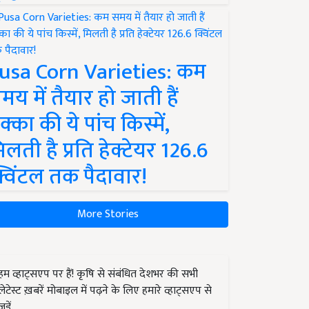
usa Corn Varieties: कम
मय में तैयार हो जाती हैं
क्का की ये पांच किस्में,
िलती है प्रति हेक्टेयर 126.6
्विंटल तक पैदावार!
More Stories
हम व्हाट्सएप पर हैं! कृषि से संबंधित देशभर की सभी
लेटेस्ट ख़बरें मोबाइल में पढ़ने के लिए हमारे व्हाट्सएप से
जुड़ें.