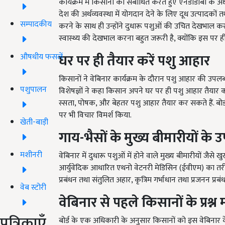
कार्यक्रम में किसानों को संबोधित करते हुए एनडीडीबी के अध
देश की अर्थव्‍यवस्‍था में योगदान देने के लिए दूध उत्‍पादकों 
सम्पादकीय
करने के साथ ही उन्होंने दुधारू पशुओं की उचित देखभाल कर
स्वास्थ्य की देखभाल करना बहुत जरूरी है, क्योंकि इस पर ह
घर पर ही तैयार करें पशु आहार
औषधीय फसलें
किसानों ने वेबिनार कार्यक्रम के दौरान पशु आहार की उपलब्
पशुपालन
विशेषज्ञों ने कहा किसान अपने घर पर ही पशु आहार तैयार क
स्सता, पोषक, और बेहतर पशु आहार तैयार कर सकते हैं. बोर्ड के
पर भी विचार विमर्श किया.
खेती-बाड़ी
गाय-भैसों के मुख्य बीमारीयों के उ
मशीनरी
वेबिनार में दुधारू पशुओं में होने वाले मुख्य बीमारीयों जैसे
आर्युवेदिक आधारित एथनो वेटनरी मेडिसिन (ईवीएम) का तर
प्रबंधन तथा संतुलित अहार, कृत्रिम गर्भाधान तथा प्रजनन प्रबं
वेब स्टोरी
वेबिनार से पहले किसानों के प्रश्न 
पत्रिकाएँ
बोर्ड के एक अधिकारी के अनुसार किसानों को इस वेबिनार 