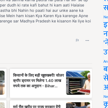
स
Ne
इ
न
'
उ
An
ब
स
आ
Ne
क