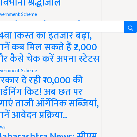
ावभीनी श्रद्धांजलि
vernment Scheme
M Kisan Yojana Update:
4वीं किस्त का इंतजार बढ़ा,
ानें कब मिल सकते हैं ₹2,000
र कैसे चेक करें अपना स्टेटस
vernment Scheme
रकार दे रही ₹10,000 की
ार्डनिंग किट! अब छत पर
गाएं ताजी ऑर्गेनिक सब्जियां,
ानें आवेदन प्रक्रिया..
ws
aharashtra News: सीएम