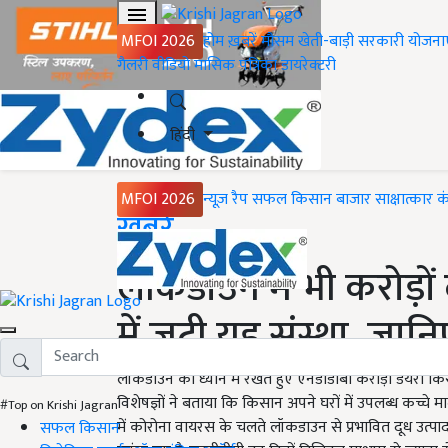
MFOI 2026
होम
ख़बरें
मौसम
खेती-बाड़ी
सरकारी योजना
गैलरी
वीडियो
मासिक पत्रिका
डायरेक्टरी
हिंदी
MFOI 2026
न्यूज़ रैप
सफल किसान
बाजार
साक्षात्कार
क
Home
ख़बरें
लॉकडाउन में भी करोड़ों
में जुटी यह संस्था, जानि
लॉकडाउन को ध्यान में रखते हुए एनडीडीबी करोड़ों डेयरी किस
विशेषज्ञों ने बताया कि किसान अपने घरों में उपलब्ध कच्चे
#Top on Krishi Jagran
में कोरोना वायरस के चलते लॉकडाउन से प्रभावित दूध उत्पाद
सफल किसान