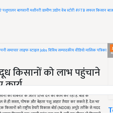
एं
पशुपालन
बागवानी
मशीनरी
ग्रामीण उद्योग
वेब स्टोरी
#FTB
सफल किसान
बाज
ंपनी समाचार
लाइफ स्टाइल
Jobs
विविध
सम्पादकीय
वीडियो
मासिक पत्रिका
#T
 दूध किसानों को लाभ पहुंचाने
ए कार्य
ानों को वेबिनार के जरिए टिप्स देने का काम कर रहा है. बोर्ड के
 माल से ही सस्ता, पोषक और बेहतर पशु आहार तैयार कर सकते हैं. देश भर
T
क किसानों को राष्ट्रीय डेयरी विकास बोर्ड (NDDB) अनूठे तरीके से मदद