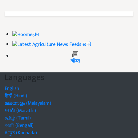
होम
ख़बरें
जॉब्स
Languages
English
हिंदी (Hindi)
മലയാളം (Malayalam)
मराठी (Marathi)
தமிழ் (Tamil)
বাঙালি (Bengali)
ಕನ್ನಡ (Kannada)