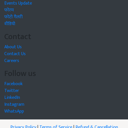
Events Update
फोरम
फोटो गैलरी
वीडियो
Contact
About Us
Contact Us
Careers
Follow us
Facebook
Twitter
LinkedIn
Instagram
WhatsApp
Privacy Policy
|
Terms of Service
|
Refund & Cancellation