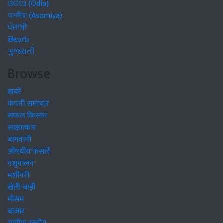
ଓଡିଆ (Odia)
অসমীয়া (Asomiya)
ਪੰਜਾਬੀ
తెలుగు
ગુજરાતી
Browse
खबरें
कंपनी समाचार
सफल किसान
साक्षात्कार
बागवानी
औषधीय फसलें
पशुपालन
मशीनरी
खेती-बाड़ी
मौसम
बाजार