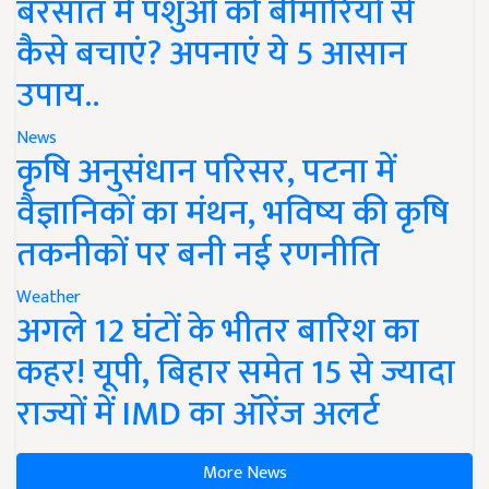
बरसात में पशुओं को बीमारियों से
कैसे बचाएं? अपनाएं ये 5 आसान
उपाय..
News
कृषि अनुसंधान परिसर, पटना में
वैज्ञानिकों का मंथन, भविष्य की कृषि
तकनीकों पर बनी नई रणनीति
Weather
अगले 12 घंटों के भीतर बारिश का
कहर! यूपी, बिहार समेत 15 से ज्यादा
राज्यों में IMD का ऑरेंज अलर्ट
More News