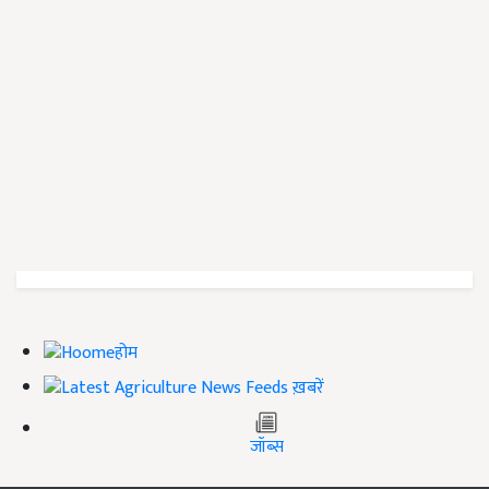
होम
ख़बरें
जॉब्स