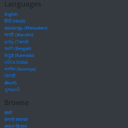
Languages
English
हिंदी (Hindi)
മലയാളം (Malayalam)
मराठी (Marathi)
தமிழ் (Tamil)
বাঙালি (Bengali)
ಕನ್ನಡ (Kannada)
ଓଡିଆ (Odia)
অসমীয়া (Asomiya)
ਪੰਜਾਬੀ
తెలుగు
ગુજરાતી
Browse
खबरें
कंपनी समाचार
सफल किसान