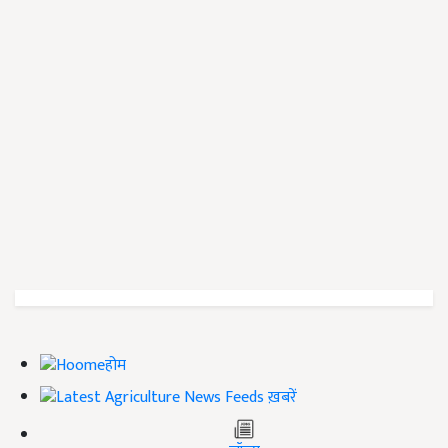
होम
ख़बरें