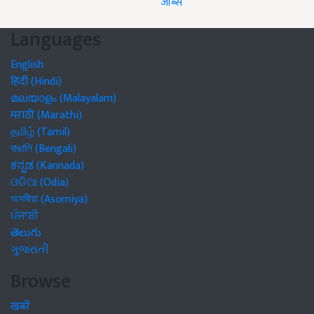
जॉब्स
Languages
English
हिंदी (Hindi)
മലയാളം (Malayalam)
मराठी (Marathi)
தமிழ் (Tamil)
বাঙালি (Bengali)
ಕನ್ನಡ (Kannada)
ଓଡିଆ (Odia)
অসমীয়া (Asomiya)
ਪੰਜਾਬੀ
తెలుగు
ગુજરાતી
Browse
खबरें