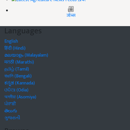
जॉब्स
Languages
English
हिंदी (Hindi)
മലയാളം (Malayalam)
मराठी (Marathi)
தமிழ் (Tamil)
বাঙালি (Bengali)
ಕನ್ನಡ (Kannada)
ଓଡିଆ (Odia)
অসমীয়া (Asomiya)
ਪੰਜਾਬੀ
తెలుగు
ગુજરાતી