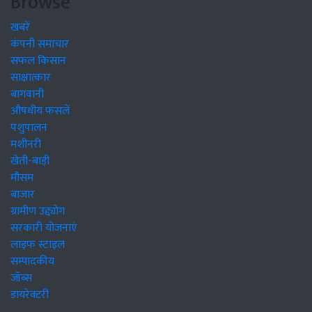
Browse
खबरें
कंपनी समाचार
सफल किसान
साक्षात्कार
बागवानी
औषधीय फसलें
पशुपालन
मशीनरी
खेती-बाड़ी
मौसम
बाजार
ग्रामीण उद्द्योग
सरकारी योजनाएं
लाइफ स्टाइल
सम्पादकीय
जॉब्स
डायरेक्टरी