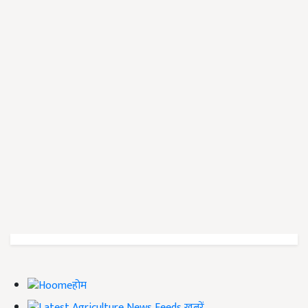
होम
ख़बरें