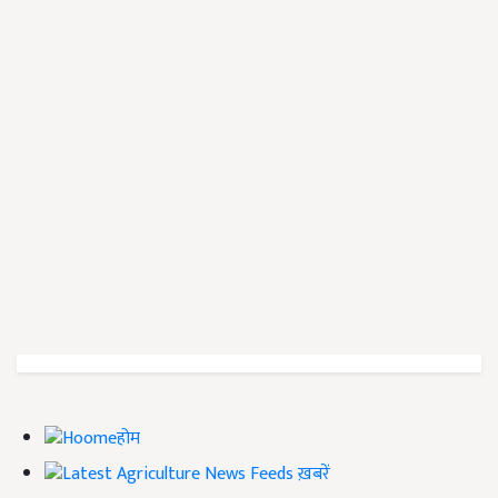
होम
ख़बरें