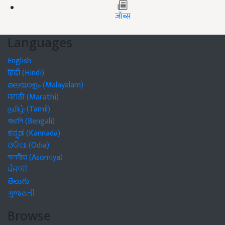
जॉब्स
Languages
English
हिंदी (Hindi)
മലയാളം (Malayalam)
मराठी (Marathi)
தமிழ் (Tamil)
বাঙালি (Bengali)
ಕನ್ನಡ (Kannada)
ଓଡିଆ (Odia)
অসমীয়া (Asomiya)
ਪੰਜਾਬੀ
తెలుగు
ગુજરાતી
Browse