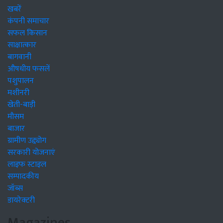
खबरें
कंपनी समाचार
सफल किसान
साक्षात्कार
बागवानी
औषधीय फसलें
पशुपालन
मशीनरी
खेती-बाड़ी
मौसम
बाजार
ग्रामीण उद्द्योग
सरकारी योजनाएं
लाइफ स्टाइल
सम्पादकीय
जॉब्स
डायरेक्टरी
Magazines