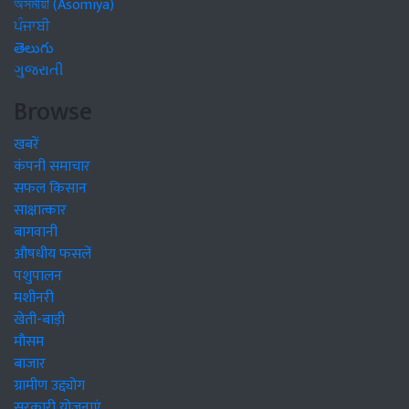
অসমীয়া (Asomiya)
ਪੰਜਾਬੀ
తెలుగు
ગુજરાતી
Browse
खबरें
कंपनी समाचार
सफल किसान
साक्षात्कार
बागवानी
औषधीय फसलें
पशुपालन
मशीनरी
खेती-बाड़ी
मौसम
बाजार
ग्रामीण उद्द्योग
सरकारी योजनाएं