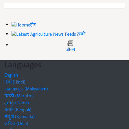
होम
ख़बरें
जॉब्स
Languages
English
हिंदी (Hindi)
മലയാളം (Malayalam)
मराठी (Marathi)
தமிழ் (Tamil)
বাঙালি (Bengali)
ಕನ್ನಡ (Kannada)
ଓଡିଆ (Odia)