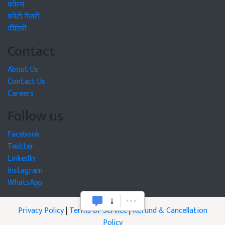
फोरम
फोटो गैलरी
वीडियो
Contact
About Us
Contact Us
Careers
Follow us
Facebook
Twitter
LinkedIn
Instagram
WhatsApp
Privacy Policy
|
Terms of Service
|
Refund & Cancellation
Policy