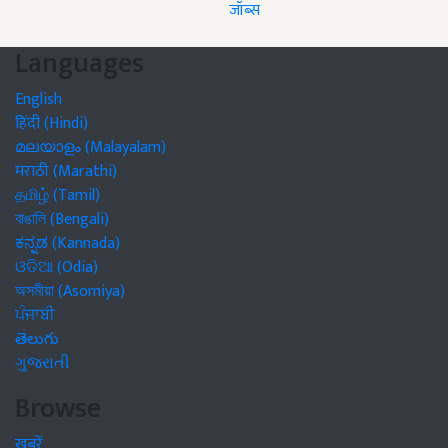
जॉब्स
Languages
English
हिंदी (Hindi)
മലയാളം (Malayalam)
मराठी (Marathi)
தமிழ் (Tamil)
বাঙালি (Bengali)
ಕನ್ನಡ (Kannada)
ଓଡିଆ (Odia)
অসমীয়া (Asomiya)
ਪੰਜਾਬੀ
తెలుగు
ગુજરાતી
Browse
खबरें