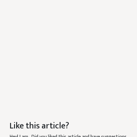
Like this article?
Hey! I am
. Did you liked this article and have suggestions