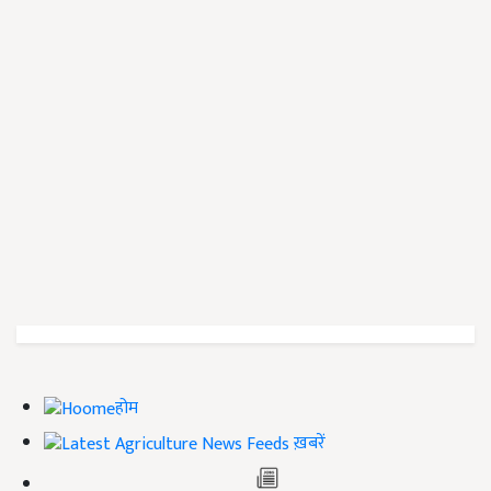
होम
ख़बरें