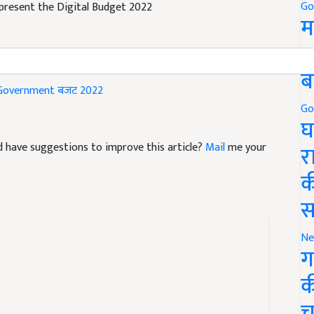
Go
म
5
ब
 Government
बजट 2022
Go
घ
and have suggestions to improve this article?
Mail
me your
र
क
स
Ne
ग
क
ें लगने वाले मरगोजा रोग का
च