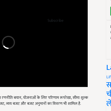
Subscribe
L
Li
स
च
 रणनीति बयान, योजनाओं के लिए परिणाम रूपरेखा, सीमा शुल्क
 बजट, व्यय बजट और बजट अनुमानों का विवरण भी शामिल है.
ल
present the Digital Budget 2022