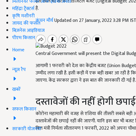
इस साल भी सरकार डिजिटल बजट (Digital Budget 2022) पे
मिलेनियर फार्मर ऑफ इंडिया अवॉर्ड
है.
महिंद्रा ट्रैक्टर्स
कृषि मशीनरी
कंचन मौर्य
Updated on 27 January, 2022 3:28 PM IS
जायद की फसल
बिज़नेस आइडियाज
पीएम किसान
Home
Central Government will present the Digital Bud
आगामी 1 फरवरी को देश का केंद्रीय बजट (Union Budge
न्यूज़ रैप
उम्मीद लगा रखी है. इसी कड़ी में एक बड़ी खबर आ रही है 
जाएगा. केंद्र सरकार द्वारा ने इस बात की जानकारी दी गई है.
खबरें
दस्तावेजों की नहीं होगी छपाई
सफल किसान
कोरोना महामारी की वजह से एशिया की तीसरी सबसे बड़ी अर्थव्
दस्तावेजों की छपाई नहीं की जाएगी. यानि इस बार भी बजट 
वित्त मंत्री निर्मला सीतारमण 1 फरवरी, 2022 को अपना चौथ
सरकारी योजनाएं