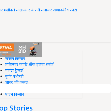
ार
मशीनरी
साक्षात्कार
कंपनी समाचार
सम्पादकीय
फोटो
op on Krishi Jagran
सफल किसान
मिलेनियर फार्मर ऑफ इंडिया अवॉर्ड
महिंद्रा ट्रैक्टर्स
कृषि मशीनरी
जायद की फसल
बिज़नेस आइडियाज
पीएम किसान
op Stories