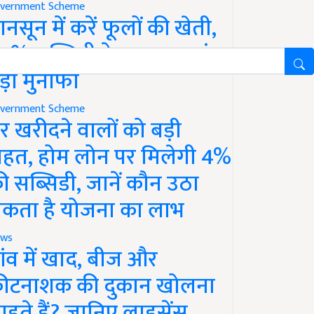
vernment Scheme
ानसून में करें फूलों की खेती,
0% सब्सिडी के साथ कमाएं
ड़ा मुनाफा
vernment Scheme
र खरीदने वालों को बड़ी
ाहत, होम लोन पर मिलेगी 4%
ी सब्सिडी, जानें कौन उठा
कता है योजना का लाभ
ws
ांव में खाद, बीज और
ीटनाशक की दुकान खोलना
ाहते हैं? जानिए लाइसेंस,