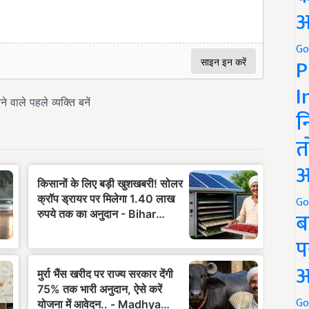
अ
Go
P
I
न
त
अ
Go
ब
प
अ
Go