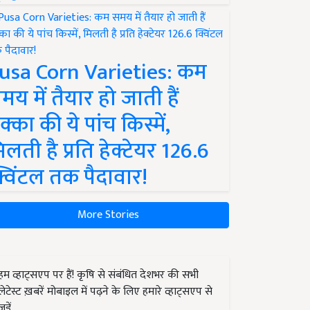
usa Corn Varieties: कम
मय में तैयार हो जाती हैं
क्का की ये पांच किस्में,
िलती है प्रति हेक्टेयर 126.6
्विंटल तक पैदावार!
More Stories
हम व्हाट्सएप पर हैं! कृषि से संबंधित देशभर की सभी
लेटेस्ट ख़बरें मोबाइल में पढ़ने के लिए हमारे व्हाट्सएप से
जुड़ें.