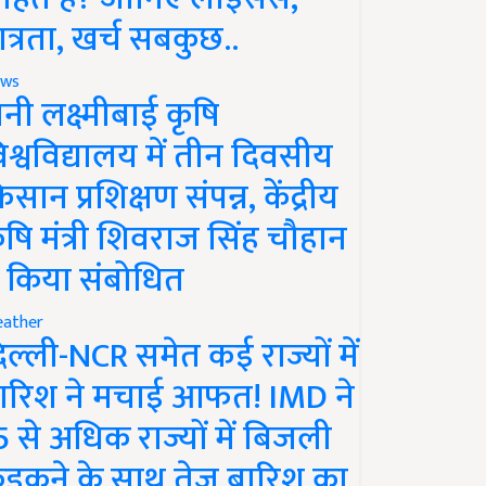
ात्रता, खर्च सबकुछ..
ws
ानी लक्ष्मीबाई कृषि
िश्वविद्यालय में तीन दिवसीय
िसान प्रशिक्षण संपन्न, केंद्रीय
ृषि मंत्री शिवराज सिंह चौहान
े किया संबोधित
ather
िल्ली-NCR समेत कई राज्यों में
ारिश ने मचाई आफत! IMD ने
5 से अधिक राज्यों में बिजली
ड़कने के साथ तेज बारिश का