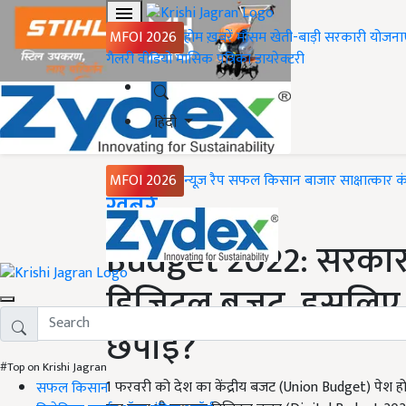
MFOI 2026
होम
ख़बरें
मौसम
खेती-बाड़ी
सरकारी योजना
गैलरी
वीडियो
मासिक पत्रिका
डायरेक्टरी
हिंदी
MFOI 2026
न्यूज़ रैप
सफल किसान
बाजार
साक्षात्कार
क
Home
ख़बरें
Budget 2022: सरकार 
डिजिटल बजट, इसलिए 
छपाई?
#Top on Krishi Jagran
1 फरवरी को देश का केंद्रीय बजट (Union Budget) पेश होग
सफल किसान