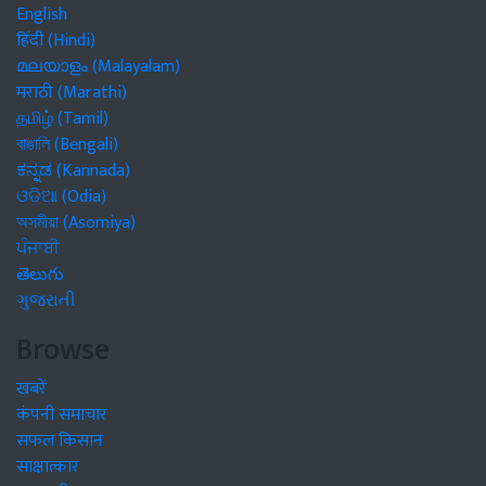
English
हिंदी (Hindi)
മലയാളം (Malayalam)
मराठी (Marathi)
தமிழ் (Tamil)
বাঙালি (Bengali)
ಕನ್ನಡ (Kannada)
ଓଡିଆ (Odia)
অসমীয়া (Asomiya)
ਪੰਜਾਬੀ
తెలుగు
ગુજરાતી
Browse
खबरें
कंपनी समाचार
सफल किसान
साक्षात्कार