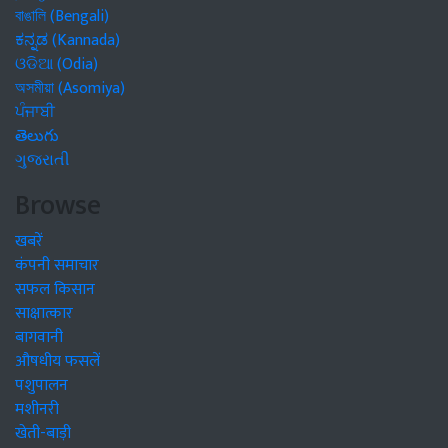
বাঙালি (Bengali)
ಕನ್ನಡ (Kannada)
ଓଡିଆ (Odia)
অসমীয়া (Asomiya)
ਪੰਜਾਬੀ
తెలుగు
ગુજરાતી
Browse
खबरें
कंपनी समाचार
सफल किसान
साक्षात्कार
बागवानी
औषधीय फसलें
पशुपालन
मशीनरी
खेती-बाड़ी