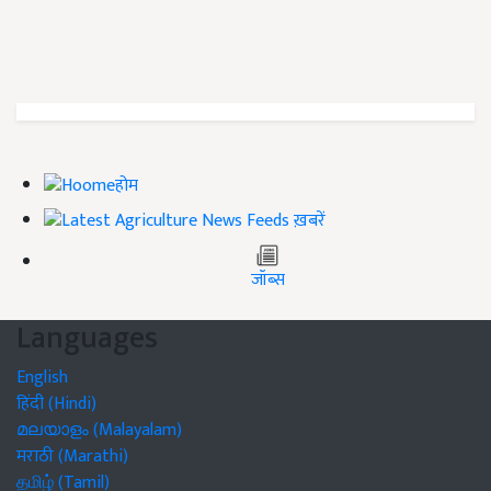
होम
ख़बरें
जॉब्स
Languages
English
हिंदी (Hindi)
മലയാളം (Malayalam)
मराठी (Marathi)
தமிழ் (Tamil)