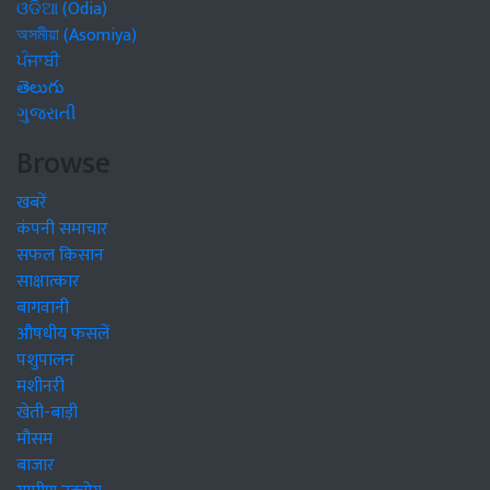
ଓଡିଆ (Odia)
অসমীয়া (Asomiya)
ਪੰਜਾਬੀ
తెలుగు
ગુજરાતી
Browse
खबरें
कंपनी समाचार
सफल किसान
साक्षात्कार
बागवानी
औषधीय फसलें
पशुपालन
मशीनरी
खेती-बाड़ी
मौसम
बाजार