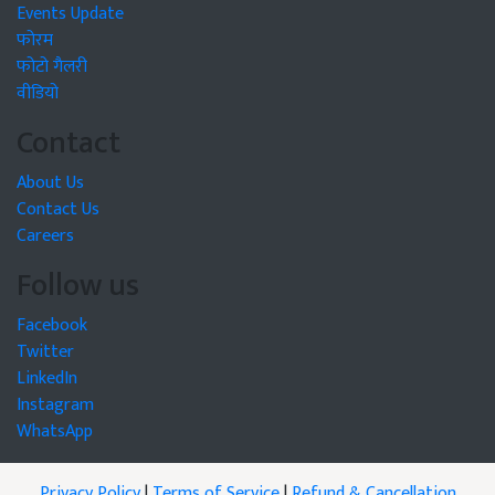
Events Update
फोरम
फोटो गैलरी
वीडियो
Contact
About Us
Contact Us
Careers
Follow us
Facebook
Twitter
LinkedIn
Instagram
WhatsApp
Privacy Policy
|
Terms of Service
|
Refund & Cancellation