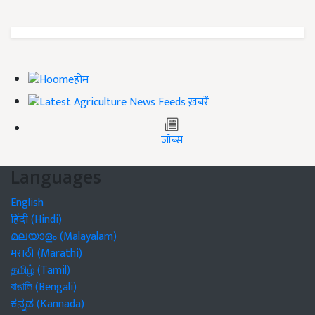
होम
ख़बरें
जॉब्स
Languages
English
हिंदी (Hindi)
മലയാളം (Malayalam)
मराठी (Marathi)
தமிழ் (Tamil)
বাঙালি (Bengali)
ಕನ್ನಡ (Kannada)