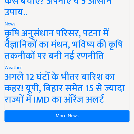
कैसे बचाएं? अपनाएं ये 5 आसान
उपाय..
News
कृषि अनुसंधान परिसर, पटना में
वैज्ञानिकों का मंथन, भविष्य की कृषि
तकनीकों पर बनी नई रणनीति
Weather
अगले 12 घंटों के भीतर बारिश का
कहर! यूपी, बिहार समेत 15 से ज्यादा
राज्यों में IMD का ऑरेंज अलर्ट
More News