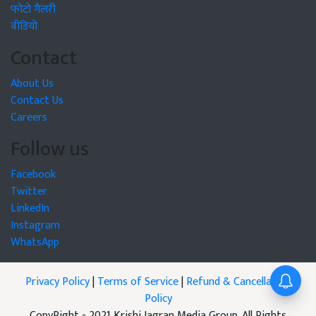
फोटो गैलरी
वीडियो
Contact
About Us
Contact Us
Careers
Follow us
Facebook
Twitter
LinkedIn
Instagram
WhatsApp
Privacy Policy
|
Terms of Service
|
Refund & Cancellation
Policy
CopyRight - 2021 Krishi Jagran Media Group. All Rights