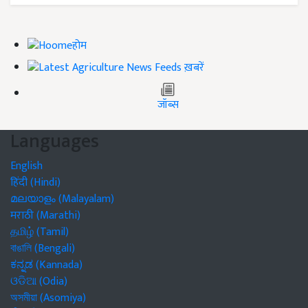
होम
ख़बरें
जॉब्स
Languages
English
हिंदी (Hindi)
മലയാളം (Malayalam)
मराठी (Marathi)
தமிழ் (Tamil)
বাঙালি (Bengali)
ಕನ್ನಡ (Kannada)
ଓଡିଆ (Odia)
অসমীয়া (Asomiya)