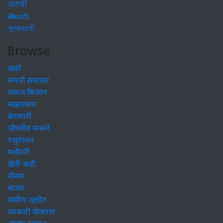
ਪੰਜਾਬੀ
తెలుగు
ગુજરાતી
Browse
खबरें
कंपनी समाचार
सफल किसान
साक्षात्कार
बागवानी
औषधीय फसलें
पशुपालन
मशीनरी
खेती-बाड़ी
मौसम
बाजार
ग्रामीण उद्द्योग
सरकारी योजनाएं