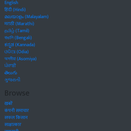
English
हिंदी (Hindi)
മലയാളം (Malayalam)
मराठी (Marathi)
தமிழ் (Tamil)
বাঙালি (Bengali)
ಕನ್ನಡ (Kannada)
ଓଡିଆ (Odia)
অসমীয়া (Asomiya)
ਪੰਜਾਬੀ
తెలుగు
ગુજરાતી
Browse
खबरें
कंपनी समाचार
सफल किसान
साक्षात्कार