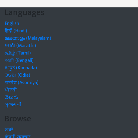
Languages
English
हिंदी (Hindi)
മലയാളം (Malayalam)
मराठी (Marathi)
தமிழ் (Tamil)
বাঙালি (Bengali)
ಕನ್ನಡ (Kannada)
ଓଡିଆ (Odia)
অসমীয়া (Asomiya)
ਪੰਜਾਬੀ
తెలుగు
ગુજરાતી
Browse
खबरें
कंपनी समाचार