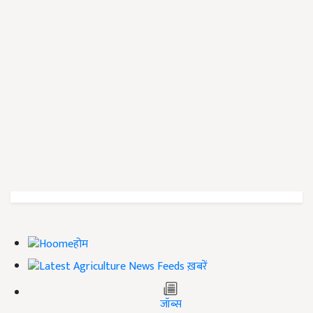
होम
ख़बरें
जॉब्स