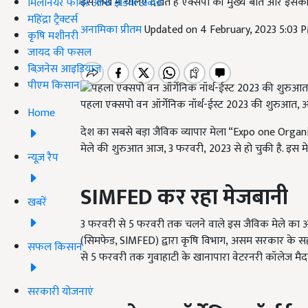
इस लेख में चलिए देखते हैं एक्सपों की मुख्य बातें और इसक
मिलेनियर फार्मर ऑफ इंडिया अवॉर्ड
महिंद्रा ट्रैक्टर्स
अनामिका प्रीतम
Updated on 4 February, 2023 5:03 
कृषि मशीनरी
जायद की फसल
बिज़नेस आइडियाज
पीएम किसान
पहला एक्सपो वन ऑर्गेनिक नॉर्थ-ईस्ट 2023 की शुरुआत, अस
Home
देश का सबसे बड़ा जैविक व्यापार मेला “
Expo one Organ
मेले की शुरुआत आज, 3 फरवरी
,
2023 से हो चुकी है. इस मे
न्यूज़ रैप
SIMFED
कर रहा मेजबानी
खबरें
3 फरवरी से 5 फरवरी तक चलने वाले इस जैविक मेले का 
(सिमफेड
, SIMFED)
द्वारा कृषि विभाग
,
असम सरकार के सहयो
सफल किसान
से 5 फरवरी तक गुवाहाटी के खानापारा वेटरनरी कॉलेज मैदा
सरकारी योजनाएं