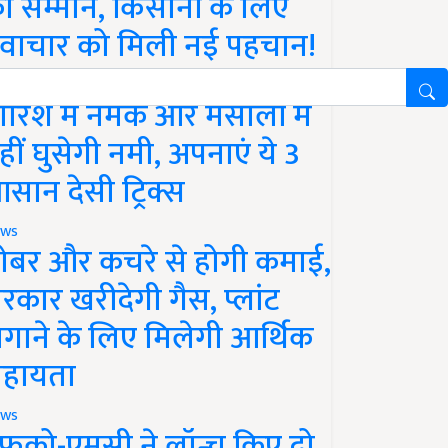
ा सम्मान, किसानों के लिए
वाचार को मिली नई पहचान!
festyle
ारिश में नमक और मसालों में
हीं घुसेगी नमी, अपनाएं ये 3
सान देसी ट्रिक्स
ws
ोबर और कचरे से होगी कमाई,
रकार खरीदेगी गैस, प्लांट
गाने के लिए मिलेगी आर्थिक
हायता
ws
फको-एमसी ने लॉन्च किए दो