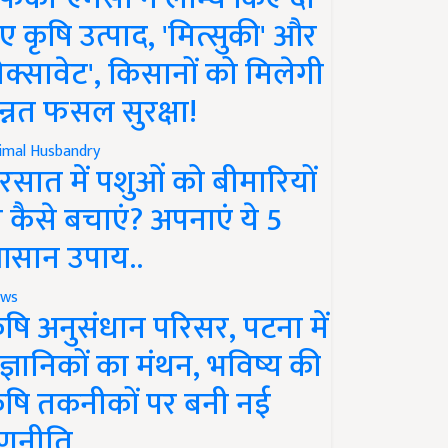
ए कृषि उत्पाद, 'मित्सुकी' और
नेक्सावेट', किसानों को मिलेगी
न्नत फसल सुरक्षा!
imal Husbandry
रसात में पशुओं को बीमारियों
े कैसे बचाएं? अपनाएं ये 5
सान उपाय..
ws
ृषि अनुसंधान परिसर, पटना में
ैज्ञानिकों का मंथन, भविष्य की
ृषि तकनीकों पर बनी नई
णनीति