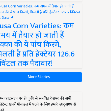
usa Corn Varieties: कम
मय में तैयार हो जाती हैं
क्का की ये पांच किस्में,
िलती है प्रति हेक्टेयर 126.6
्विंटल तक पैदावार!
More Stories
हम व्हाट्सएप पर हैं! कृषि से संबंधित देशभर की सभी
लेटेस्ट ख़बरें मोबाइल में पढ़ने के लिए हमारे व्हाट्सएप से
जुड़ें.