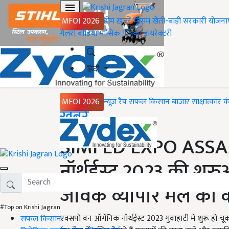
MFOI 2026
होम
ख़बरें
मौसम
खेती-बाड़ी
सरकारी योजना
गैलरी
वीडियो
मासिक पत्रिका
डायरेक्टरी
हिंदी
MFOI 2026
न्यूज़ रैप
सफल किसान
बाजार
साक्षात्कार
क
Home
ख़बरें
SIMFED EXPO ASSAM:
नॉर्थईस्ट 2023 की शु
जैविक व्यापार मेले की
#Top on Krishi Jagran
एक्सपो वन ऑर्गेनिक नॉर्थईस्ट 2023 गुवाहाटी में शुरू हो चूक
सफल किसान