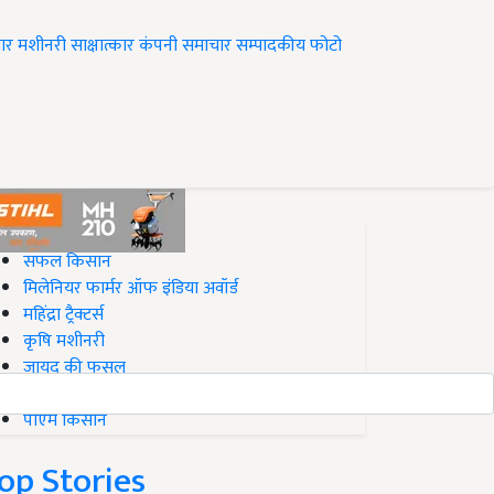
ार
मशीनरी
साक्षात्कार
कंपनी समाचार
सम्पादकीय
फोटो
op on Krishi Jagran
सफल किसान
मिलेनियर फार्मर ऑफ इंडिया अवॉर्ड
महिंद्रा ट्रैक्टर्स
कृषि मशीनरी
जायद की फसल
बिज़नेस आइडियाज
पीएम किसान
op Stories