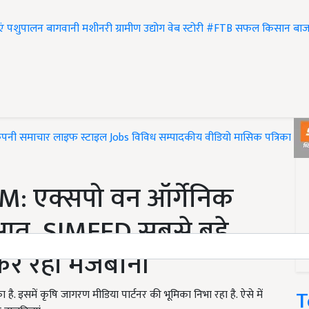
एं
पशुपालन
बागवानी
मशीनरी
ग्रामीण उद्योग
वेब स्टोरी
#FTB
सफल किसान
बाज
ंपनी समाचार
लाइफ स्टाइल
Jobs
विविध
सम्पादकीय
वीडियो
मासिक पत्रिका
#T
 एक्सपो वन ऑर्गेनिक
रुआत, SIMFED सबसे बड़े
 कर रहा मेजबानी
T
ा है. इसमें कृषि जागरण मीडिया पार्टनर की भूमिका निभा रहा है. ऐसे में