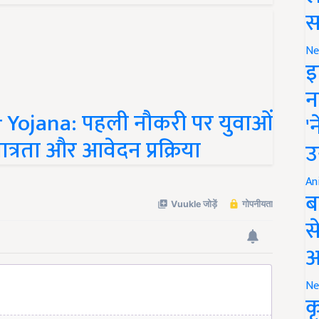
स
Ne
इ
न
 Yojana: पहली नौकरी पर युवाओं
'
ात्रता और आवेदन प्रक्रिया
उ
An
ब
स
आ
Ne
क