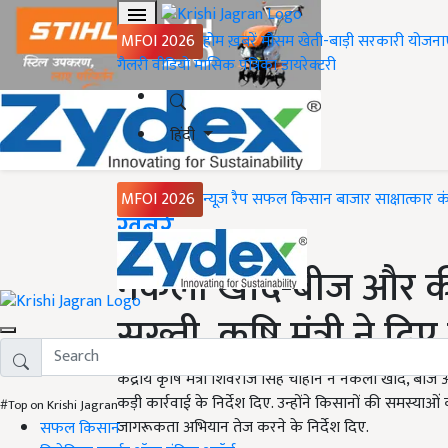
MFOI 2026
होम
ख़बरें
मौसम
खेती-बाड़ी
सरकारी योजना
गैलरी
वीडियो
मासिक पत्रिका
डायरेक्टरी
हिंदी
MFOI 2026
न्यूज़ रैप
सफल किसान
बाजार
साक्षात्कार
क
Home
ख़बरें
नकली खाद-बीज और कीट
सख्ती, कृषि मंत्री ने दि
केंद्रीय कृषि मंत्री शिवराज सिंह चौहान ने नकली खाद, ब
कड़ी कार्रवाई के निर्देश दिए. उन्होंने किसानों की समस्या
#Top on Krishi Jagran
जागरूकता अभियान तेज करने के निर्देश दिए.
सफल किसान