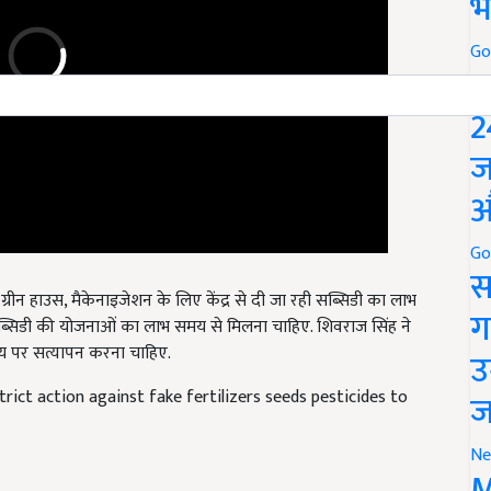
भ
Go
P
2
ज
औ
Go
स
्रीन हाउस, मैकेनाइजेशन के लिए केंद्र से दी जा रही सब्सिडी का लाभ
े सब्सिडी की योजनाओं का लाभ समय से मिलना चाहिए. शिवराज सिंह ने
ग
 पर सत्यापन करना चाहिए.
उ
trict action against fake fertilizers seeds pesticides to
ज
Ne
M