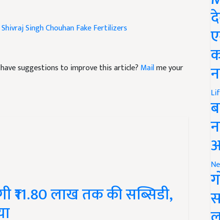
द
 Shivraj Singh Chouhan
Fake Fertilizers
ए
क
nd have suggestions to improve this article?
Mail
me your
न
Li
ब
न
आ
Ne
ग
लेगी ₹11.80 लाख तक की सब्सिडी,
स
या
ल