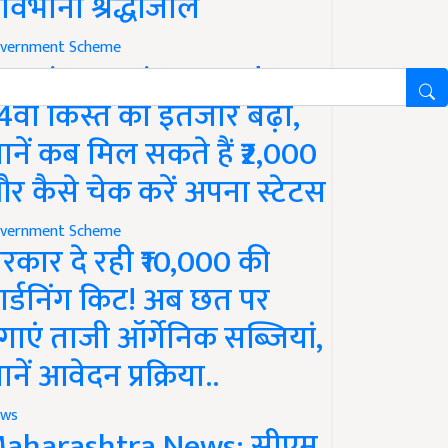
ावभीनी श्रद्धांजलि
vernment Scheme
M Kisan Yojana Update:
4वीं किस्त का इंतजार बढ़ा,
ानें कब मिल सकते हैं ₹2,000
र कैसे चेक करें अपना स्टेटस
vernment Scheme
रकार दे रही ₹10,000 की
ार्डनिंग किट! अब छत पर
गाएं ताजी ऑर्गेनिक सब्जियां,
ानें आवेदन प्रक्रिया..
ws
aharashtra News: सीएम