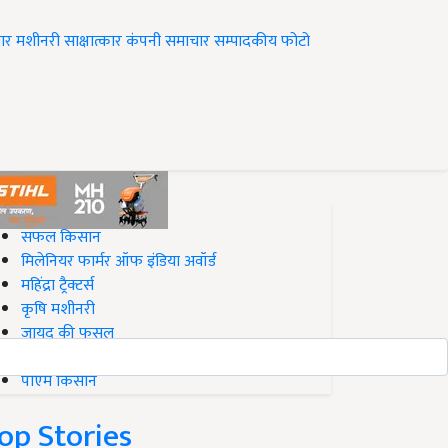
ार
मशीनरी
साक्षात्कार
कंपनी समाचार
सम्पादकीय
फोटो
op on Krishi Jagran
सफल किसान
मिलेनियर फार्मर ऑफ इंडिया अवॉर्ड
महिंद्रा ट्रैक्टर्स
कृषि मशीनरी
जायद की फसल
बिज़नेस आइडियाज
पीएम किसान
op Stories