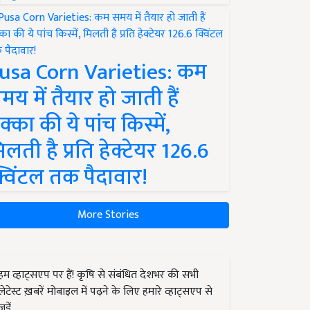
usa Corn Varieties: कम
मय में तैयार हो जाती हैं
क्का की ये पांच किस्में,
िलती है प्रति हेक्टेयर 126.6
्विंटल तक पैदावार!
More Stories
हम व्हाट्सएप पर हैं! कृषि से संबंधित देशभर की सभी
लेटेस्ट ख़बरें मोबाइल में पढ़ने के लिए हमारे व्हाट्सएप से
जुड़ें.