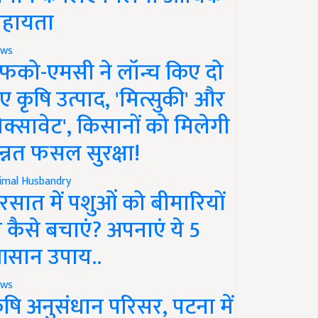
हायता
ws
फको-एमसी ने लॉन्च किए दो
ए कृषि उत्पाद, 'मित्सुकी' और
नेक्सावेट', किसानों को मिलेगी
न्नत फसल सुरक्षा!
imal Husbandry
रसात में पशुओं को बीमारियों
े कैसे बचाएं? अपनाएं ये 5
सान उपाय..
ws
ृषि अनुसंधान परिसर, पटना में