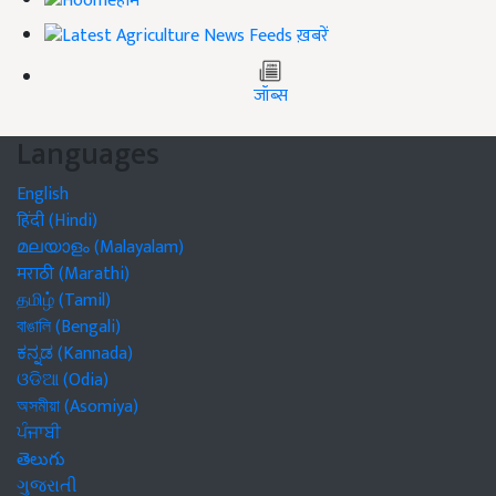
होम
ख़बरें
जॉब्स
Languages
English
हिंदी (Hindi)
മലയാളം (Malayalam)
मराठी (Marathi)
தமிழ் (Tamil)
বাঙালি (Bengali)
ಕನ್ನಡ (Kannada)
ଓଡିଆ (Odia)
অসমীয়া (Asomiya)
ਪੰਜਾਬੀ
తెలుగు
ગુજરાતી