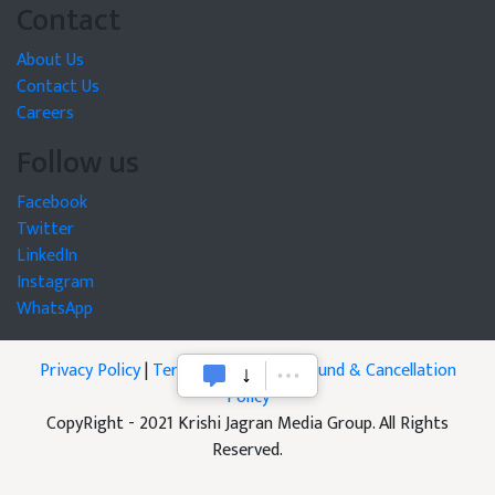
Contact
About Us
Contact Us
Careers
Follow us
Facebook
Twitter
LinkedIn
Instagram
WhatsApp
Privacy Policy
|
Terms of Service
|
Refund & Cancellation
Policy
CopyRight - 2021 Krishi Jagran Media Group. All Rights
Reserved.