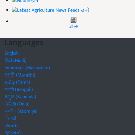
होम
ख़बरें
जॉब्स
Languages
English
हिंदी (Hindi)
മലയാളം (Malayalam)
मराठी (Marathi)
தமிழ் (Tamil)
বাঙালি (Bengali)
ಕನ್ನಡ (Kannada)
ଓଡିଆ (Odia)
অসমীয়া (Asomiya)
ਪੰਜਾਬੀ
తెలుగు
ગુજરાતી