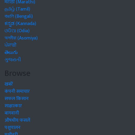
मराठी (Marathi)
தமிழ் (Tamil)
বাঙালি (Bengali)
ಕನ್ನಡ (Kannada)
ଓଡିଆ (Odia)
অসমীয়া (Asomiya)
ਪੰਜਾਬੀ
తెలుగు
ગુજરાતી
Browse
खबरें
कंपनी समाचार
सफल किसान
साक्षात्कार
बागवानी
औषधीय फसलें
पशुपालन
मशीनरी