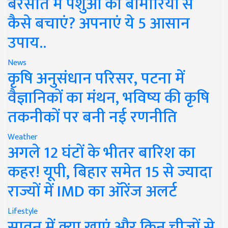
बरसात में पशुओं को बीमारियों से
कैसे बचाएं? अपनाएं ये 5 आसान
उपाय..
News
कृषि अनुसंधान परिसर, पटना में
वैज्ञानिकों का मंथन, भविष्य की कृषि
तकनीकों पर बनी नई रणनीति
Weather
अगले 12 घंटों के भीतर बारिश का
कहर! यूपी, बिहार समेत 15 से ज्यादा
राज्यों में IMD का ऑरेंज अलर्ट
Lifestyle
सावन में क्या खाएं और किन चीजों से