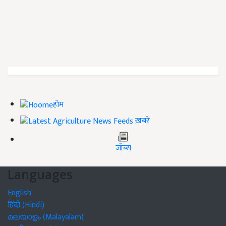
होम
ख़बरें
जॉब्स
Languages
English
हिंदी (Hindi)
മലയാളം (Malayalam)