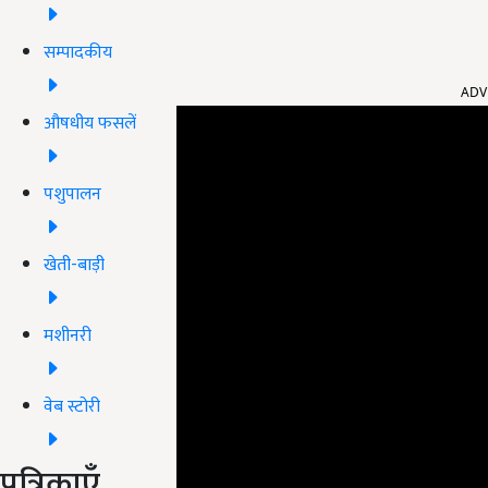
सम्पादकीय
ADV
औषधीय फसलें
पशुपालन
खेती-बाड़ी
मशीनरी
वेब स्टोरी
पत्रिकाएँ