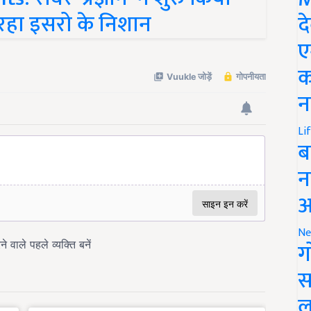
 रहा इसरो के निशान
द
ए
क
न
Li
ब
न
आ
Ne
ग
स
ल