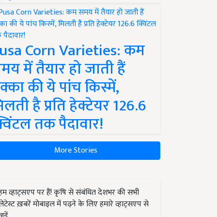
usa Corn Varieties: कम
मय में तैयार हो जाती हैं
क्का की ये पांच किस्में,
िलती है प्रति हेक्टेयर 126.6
्विंटल तक पैदावार!
More Stories
हम व्हाट्सएप पर हैं! कृषि से संबंधित देशभर की सभी
लेटेस्ट ख़बरें मोबाइल में पढ़ने के लिए हमारे व्हाट्सएप से
जुड़ें.