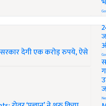
भ
Go
P
2
ज
औ
 सरकार देगी एक करोड़ रुपये, ऐसे
Go
स
ग
उ
ज
रोवर ‘प्रज्ञान’ ने शुरु किया
Ne
M