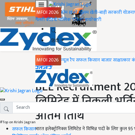
MFOI 2026
होम
ख़बरें
मौसम
खेती-बाड़ी
सरकारी योजना
गैलरी
वीडियो
मासिक पत्रिका
डायरेक्टरी
हिंदी
MFOI 2026
न्यूज़ रैप
सफल किसान
बाजार
साक्षात्कार
क
Home
ख़बरें
BEL Recruitment 2023
लिमिटेड में निकली भर्त
अंतिम तिथि
#Top on Krishi Jagran
भारत इलेक्ट्रॉनिक्स लिमिटेड ने विभिन्न पदों के लिए कुल 95 
सफल किसान