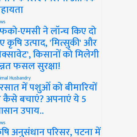
हायता
ws
फको-एमसी ने लॉन्च किए दो
ए कृषि उत्पाद, 'मित्सुकी' और
नेक्सावेट', किसानों को मिलेगी
न्नत फसल सुरक्षा!
imal Husbandry
रसात में पशुओं को बीमारियों
े कैसे बचाएं? अपनाएं ये 5
सान उपाय..
ws
ृषि अनुसंधान परिसर, पटना में