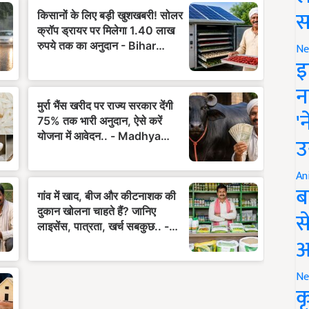
स
Ne
इ
न
'
उ
An
ब
स
आ
Ne
क