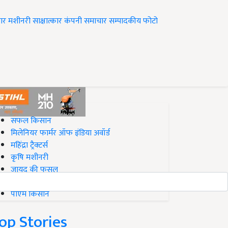
ार
मशीनरी
साक्षात्कार
कंपनी समाचार
सम्पादकीय
फोटो
op on Krishi Jagran
सफल किसान
मिलेनियर फार्मर ऑफ इंडिया अवॉर्ड
महिंद्रा ट्रैक्टर्स
कृषि मशीनरी
जायद की फसल
बिज़नेस आइडियाज
पीएम किसान
op Stories