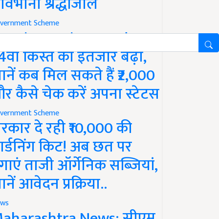
ावभीनी श्रद्धांजलि
vernment Scheme
M Kisan Yojana Update:
4वीं किस्त का इंतजार बढ़ा,
ानें कब मिल सकते हैं ₹2,000
र कैसे चेक करें अपना स्टेटस
vernment Scheme
रकार दे रही ₹10,000 की
ार्डनिंग किट! अब छत पर
गाएं ताजी ऑर्गेनिक सब्जियां,
ानें आवेदन प्रक्रिया..
ws
aharashtra News: सीएम