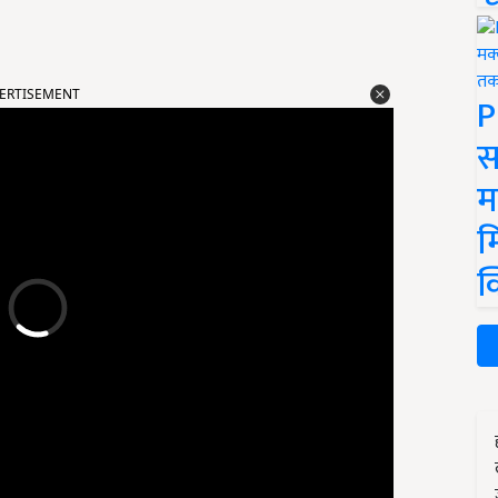
ERTISEMENT
P
स
म
म
क