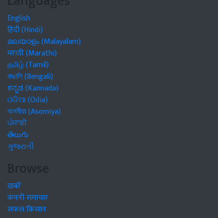
Languages
English
हिंदी (Hindi)
മലയാളം (Malayalam)
मराठी (Marathi)
தமிழ் (Tamil)
বাঙালি (Bengali)
ಕನ್ನಡ (Kannada)
ଓଡିଆ (Odia)
অসমীয়া (Asomiya)
ਪੰਜਾਬੀ
తెలుగు
ગુજરાતી
Browse
खबरें
कंपनी समाचार
सफल किसान