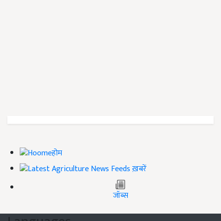
होम
ख़बरें
जॉब्स