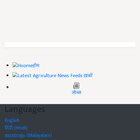
होम
ख़बरें
जॉब्स
Languages
English
हिंदी (Hindi)
മലയാളം (Malayalam)