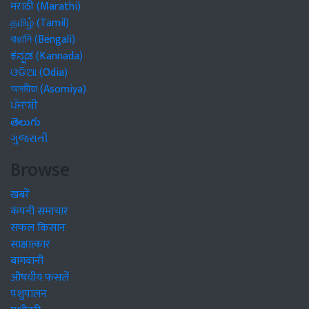
मराठी (Marathi)
தமிழ் (Tamil)
বাঙালি (Bengali)
ಕನ್ನಡ (Kannada)
ଓଡିଆ (Odia)
অসমীয়া (Asomiya)
ਪੰਜਾਬੀ
తెలుగు
ગુજરાતી
Browse
खबरें
कंपनी समाचार
सफल किसान
साक्षात्कार
बागवानी
औषधीय फसलें
पशुपालन