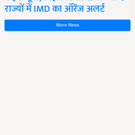
राज्यों में IMD का ऑरेंज अलर्ट
More News